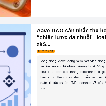
Aave DAO cân nhắc thu h
“chiến lược đa chuỗi”, loạ
zkS...
TIN TỨC COIN
Cộng đồng Aave đang xem xét việc đóng
các instance (chi nhánh Aave) hoạt động
hiệu quả trên các mạng blockchain ít giá 
theo cuộc thảo luận đang diễn ra trên 
quản trị của dự án. “Mỗi instance V3 của 
đều...