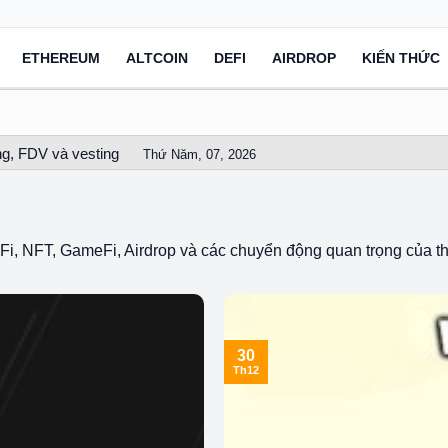
ETHEREUM
ALTCOIN
DEFI
AIRDROP
KIẾN THỨC
g, FDV và vesting
Thứ Năm, 07, 2026
DeFi, NFT, GameFi, Airdrop và các chuyển động quan trọng của th
30
Th12