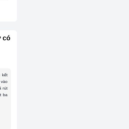
ử có
 kết
 vào
 rút
t ba