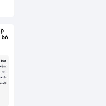
ẹp
i bỏ
 bớt
 kém
trị,
kênh
Aave