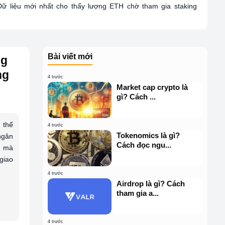
Dữ liệu mới nhất cho thấy lượng ETH chờ tham gia staking
Bài viết mới
ng
ng
4 trước
Market cap crypto là
gì? Cách ...
 thế
4 trước
Tokenomics là gì?
ngân
Cách đọc ngu...
, mà
giao
4 trước
Airdrop là gì? Cách
tham gia a...
4 trước