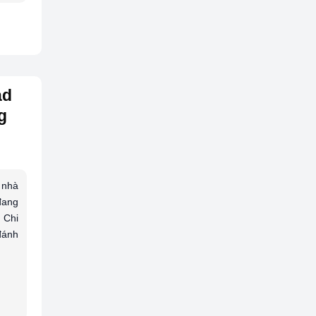
ad
g
 nhà
đang
. Chi
đánh