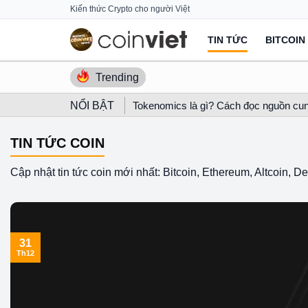
Skip
Kiến thức Crypto cho người Việt
to
TIN TỨC
BITCOIN
content
Trending
NỔI BẬT
Tokenomics là gì? Cách đọc nguồn cun
TIN TỨC COIN
Cập nhật tin tức coin mới nhất: Bitcoin, Ethereum, Altcoin, 
31
Th12