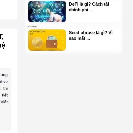
DeFi là gì? Cách tài
chính phi...
4 trước
Seed phrase là gì? Vì
T,
sao mất ...
hệ
rung
tive
 thị
tiết
Việt