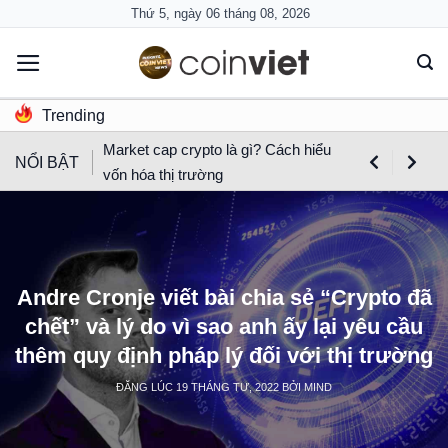
Skip
Thứ 5, ngày 06 tháng 08, 2026
to
content
Trending
Market cap crypto là gì? Cách hiểu
NỔI BẬT
vốn hóa thị trường
Andre Cronje viết bài chia sẻ “Crypto đã
chết” và lý do vì sao anh ấy lại yêu cầu
thêm quy định pháp lý đối với thị trường
ĐĂNG LÚC
19 THÁNG TƯ, 2022
BỞI
MIND