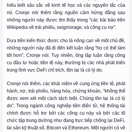
hiểu biết sâu sắc về kinh tế học và các nguyên tắc của
nó. Cronje nói thêm rằng nguồn cảm hứng đằng sau
những người này được tìm thấy trong “các bài báo trên
Wikipedia về trái phiếu, seigniorage, và công cụ nợ”.
Dựa trên kiến ​​thức được cho là nông cạn về một chủ đề,
những người này đã đi đến kết luận rằng “họ có thể làm
tốt hơn”, Cronje nói. Tuy nhiên, ông lập luận rằng công
cụ đầu tư hoặc tiền tệ này, thường bị các nhà phát triển
trong lĩnh vực DeFi chỉ trích, tồn tại là có lý do.
Cronje nói thêm, các khái niệm về cung ứng tiền tệ, phát
hành, nợ, trái phiếu, hàng hóa, chứng khoán, “không thể
được xem xét một cách tách biệt. Chúng tồn tại là có lý
do”. Trong ngành công nghiệp tiền điện tử, hệ thống tài
chính được hỗ trợ bởi các công cụ này và bởi các tổ
chức tập trung dường như đang trực tiếp chống lại DeFi,
tài sản kỹ thuật số, Bitcoin và Ethereum. Một người có vẻ