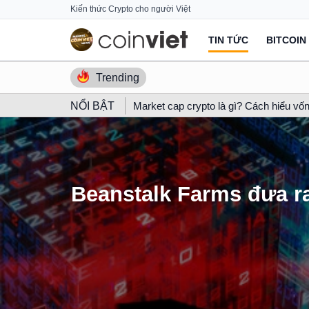
Skip
Kiến thức Crypto cho người Việt
to
TIN TỨC
BITCOIN
content
Trending
NỔI BẬT
Market cap crypto là gì? Cách hiểu vốn
Beanstalk Farms đưa ra