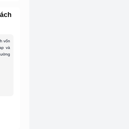
Cách
nh vốn
cap và
thường