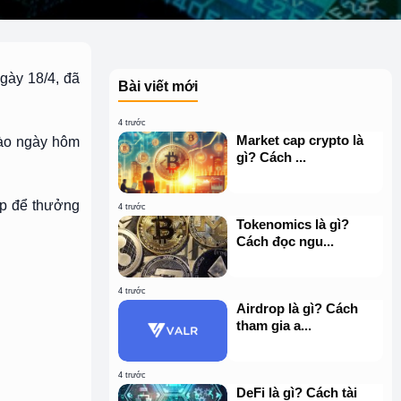
ngày 18/4, đã
Bài viết mới
4 trước
Market cap crypto là
vào ngày hôm
gì? Cách ...
ấp để thưởng
4 trước
Tokenomics là gì?
Cách đọc ngu...
4 trước
Airdrop là gì? Cách
tham gia a...
4 trước
DeFi là gì? Cách tài