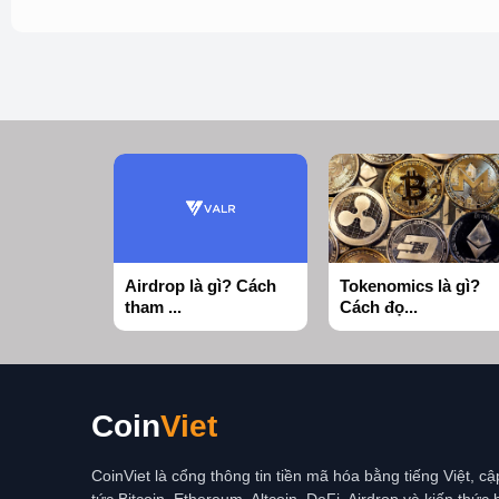
Airdrop là gì? Cách
Tokenomics là gì?
tham ...
Cách đọ...
Coin
Viet
CoinViet là cổng thông tin tiền mã hóa bằng tiếng Việt, cậ
tức Bitcoin, Ethereum, Altcoin, DeFi, Airdrop và kiến thức 