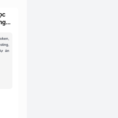
ọc
g...
token,
sting,
dự án