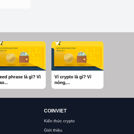
eed phrase là gì? Vì
Ví crypto là gì? Ví
ao...
nóng,...
COINVIET
Kiến thức crypto
Giới thiệu