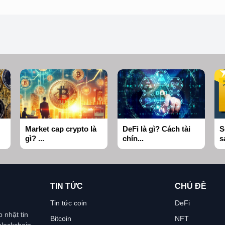
Market cap crypto là
DeFi là gì? Cách tài
S
gì? ...
chín...
s
TIN TỨC
CHỦ ĐỀ
Tin tức coin
DeFi
p nhật tin
Bitcoin
NFT
blockchain