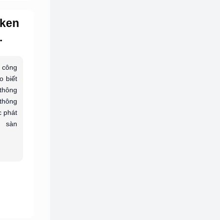
oken
.
 công
o biết
 thông
 thông
c phát
 sàn