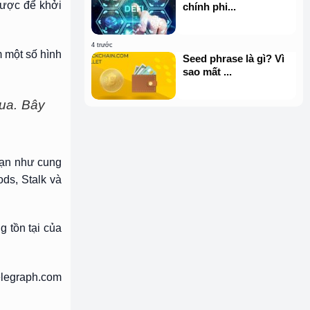
lược để khởi
chính phi...
4 trước
m một số hình
Seed phrase là gì? Vì
sao mất ...
qua. Bây
hạn như cung
ds, Stalk và
g tồn tại của
elegraph.com