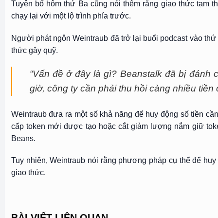
Tuyên bố hôm thứ Ba cũng nói thêm rằng giao thức tạm th
chạy lại với một lộ trình phía trước.
Người phát ngôn Weintraub đã trở lại buổi podcast vào thứ
thức gây quỹ.
“Vấn đề ở đây là gì? Beanstalk đã bị đánh
giờ, công ty cần phải thu hồi càng nhiều tiền c
Weintraub đưa ra một số khả năng để huy động số tiền cần
cấp token mới được tạo hoặc cắt giảm lượng nắm giữ to
Beans.
Tuy nhiên, Weintraub nói rằng phương pháp cụ thể để huy đ
giao thức.
BÀI VIẾT LIÊN QUAN