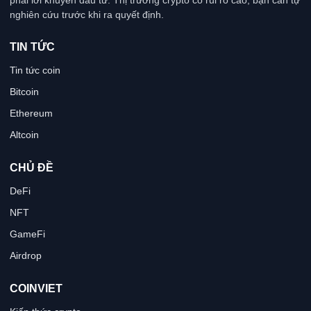
phải lời khuyên đầu tư. Thị trường crypto có rủi ro cao, bạn cần tự
nghiên cứu trước khi ra quyết định.
TIN TỨC
Tin tức coin
Bitcoin
Ethereum
Altcoin
CHỦ ĐỀ
DeFi
NFT
GameFi
Airdrop
COINVIET