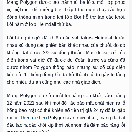
Mạng Polygon được tạo thành từ ba lớp, mỗi lớp phục
vụ một mục đích riêng biệt. Lớp Ethereum chạy các hợp
đồng thông minh trong khi lớp Bor hỗ trợ tạo các khối.
Lỗi nằm ở lớp Heimdall thứ ba.
Lỗi bị nghi ngờ đã khiến các validators Heimdall khác
nhau sử dụng các phiên bản khác nhau của chuỗi, do đó
không đạt được 2/3 sự đồng thuận. Mặc dù sự cố cúp
điện trong vài giờ đã được dự đoán trước ​​và cũng đã
được nhóm Polygon thông báo, nhưng sự cố cúp điện
kéo dài 11 tiếng đồng hồ đã trở thành lý do gây lo lắng
cho nhiều dự án cũng như các nhà giao dịch.
Mạng Polygon đã sửa
một lỗi nâng cấp khác vào tháng
12 năm 2021
sau khi một đối tác bảo mật phát hiện ra lỗ
hổng bảo mật có thể khiến số tiền trị giá 24 tỷ đô la gặp
rủi ro.
Theo dữ liệu
Polygonscan mới nhất , mạng đã bắt
đầu tạo ra các khối kịp thời và nhóm đã đảm bảo rằng lỗi