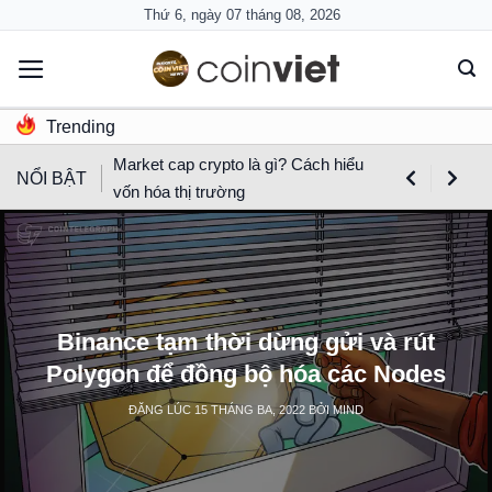
Skip
Thứ 6, ngày 07 tháng 08, 2026
to
content
Trending
Market cap crypto là gì? Cách hiểu
NỔI BẬT
vốn hóa thị trường
Binance tạm thời dừng gửi và rút
Polygon để đồng bộ hóa các Nodes
ĐĂNG LÚC
15 THÁNG BA, 2022
BỞI
MIND