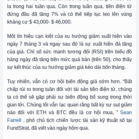
la trong hai tuần qua. Còn trong tuần qua, tiền điện tử
đứng đầu đã tăng 7% và có thể tiếp tục leo lên vùng
kháng cự $ 43,000- $ 46,000.
Một tín hiệu cạn kiệt của xu hướng giảm xuất hiện vào
ngày 7 tháng 3 và ngay sau đó là sự xuất hiện đà tăng
của giá. Chỉ số sức mạnh tương đối (RSI) trên biểu đồ
hàng ngày đã tăng trên mức quá bán (trên 50), cho thấy
sự kết thúc của xu hướng giảm giá kéo dài bốn tháng.
Tuy nhiên, vẫn có cơ hội biến động giá sớm hơn. “Bất
chấp rủi ro trong tuần đối với tài sản tiền điện tử, chúng
ta có thể sẽ gặp phải sự biến động bổ sung trong thời
gian tới. Chúng tôi vẫn lạc quan rằng bất kỳ sự sụt giảm
nào đối với ETH và BTC đều là cơ hội mua, ”
Sean
Farrell
, phó chủ tịch chiến lược tài sản kỹ thuật số tại
FundStrat, đã viết vào ngày hôm qua.