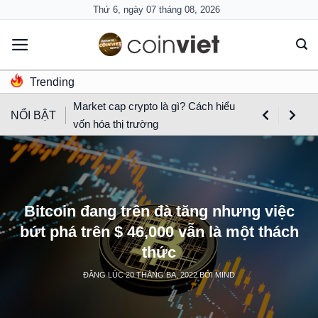
Skip
Thứ 6, ngày 07 tháng 08, 2026
to
content
Trending
Market cap crypto là gì? Cách hiểu
NỔI BẬT
vốn hóa thị trường
Bitcoin đang trên đà tăng nhưng việc
bứt phá trên $ 46,000 vẫn là một thách
thức
ĐĂNG LÚC
20 THÁNG BA, 2022
BỞI
MIND