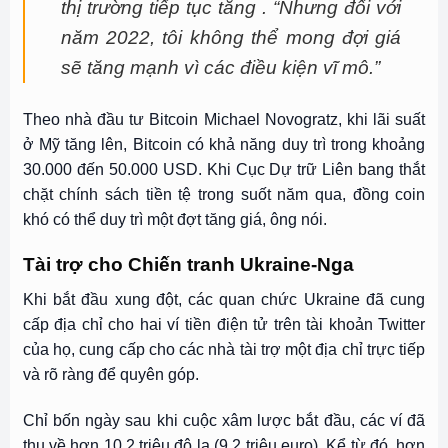
thị trường tiếp tục tăng . “Nhưng đối với
năm 2022, tôi không thể mong đợi giá
sẽ tăng mạnh vì các điều kiện vĩ mô.”
Theo nhà đầu tư Bitcoin Michael Novogratz, khi lãi suất
ở Mỹ tăng lên, Bitcoin có khả năng duy trì trong khoảng
30.000 đến 50.000 USD. Khi Cục Dự trữ Liên bang thắt
chặt chính sách tiền tệ trong suốt năm qua, đồng coin
khó có thể duy trì một đợt tăng giá, ông nói.
Tài trợ cho Chiến tranh Ukraine-Nga
Khi bắt đầu xung đột, các quan chức Ukraine đã cung
cấp địa chỉ cho hai ví tiền điện tử trên tài khoản Twitter
của họ, cung cấp cho các nhà tài trợ một địa chỉ trực tiếp
và rõ ràng để quyên góp.
Chỉ bốn ngày sau khi cuộc xâm lược bắt đầu, các ví đã
thu về hơn 10,2 triệu đô la (9,2 triệu euro). Kể từ đó, hơn