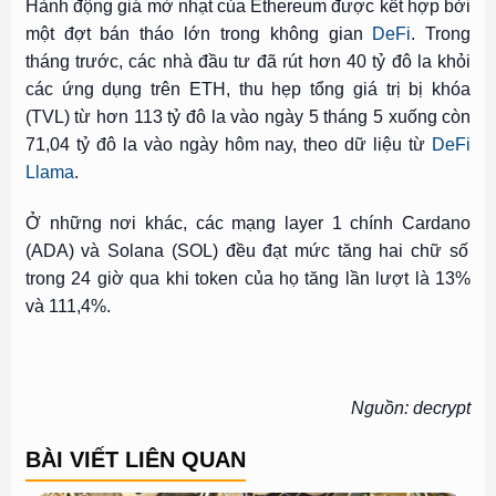
Hành động giá mờ nhạt của Ethereum được kết hợp bởi
một đợt bán tháo lớn trong không gian
DeFi
. Trong
tháng trước, các nhà đầu tư đã rút hơn 40 tỷ đô la khỏi
các ứng dụng trên ETH, thu hẹp tổng giá trị bị khóa
(TVL) từ hơn 113 tỷ đô la vào ngày 5 tháng 5 xuống còn
71,04 tỷ đô la vào ngày hôm nay, theo dữ liệu từ
DeFi
Llama
.
Ở những nơi khác, các mạng layer 1 chính
Cardano
(ADA) và
Solana
(SOL) đều đạt mức tăng hai chữ số
trong 24 giờ qua khi token của họ tăng lần lượt là 13%
và 111,4%.
Nguồn: decrypt
BÀI VIẾT LIÊN QUAN