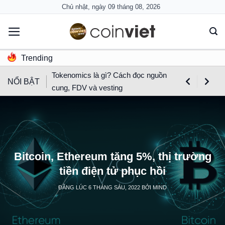
Skip
Chủ nhật, ngày 09 tháng 08, 2026
to
content
Trending
Tokenomics là gì? Cách đọc nguồn
NỔI BẬT
cung, FDV và vesting
Bitcoin, Ethereum tăng 5%, thị trường
tiền điện tử phục hồi
ĐĂNG LÚC
6 THÁNG SÁU, 2022
BỞI
MIND