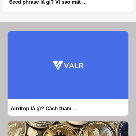
Seed phrase là gì? Vì sao mất ...
Airdrop là gì? Cách tham ...