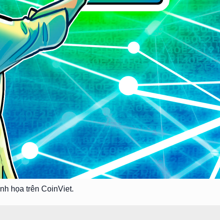
nh họa trên CoinViet.