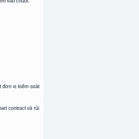
êm vào chuỗi.
t đơn vị kiểm soát
rt contract và rủi