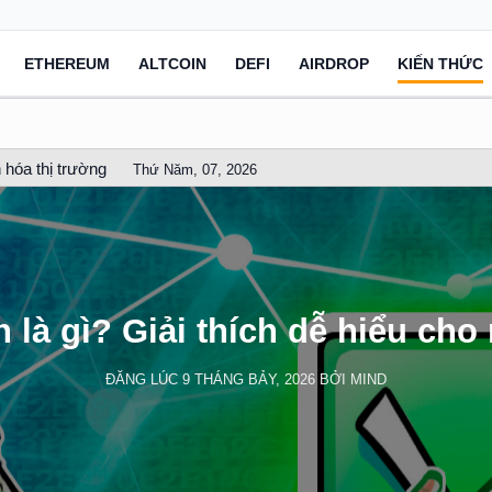
ETHEREUM
ALTCOIN
DEFI
AIRDROP
KIẾN THỨC
 hóa thị trường
Thứ Năm, 07, 2026
 là gì? Giải thích dễ hiểu ch
ĐĂNG LÚC
9 THÁNG BẢY, 2026
BỞI
MIND