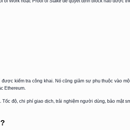
 of Work hoặc Proof of Stake để quyết định block nào được th
hể được kiểm tra công khai. Nó cũng giảm sự phụ thuộc vào mộ
ặc Ethereum.
Tốc độ, chi phí giao dịch, trải nghiệm người dùng, bảo mật sma
o?