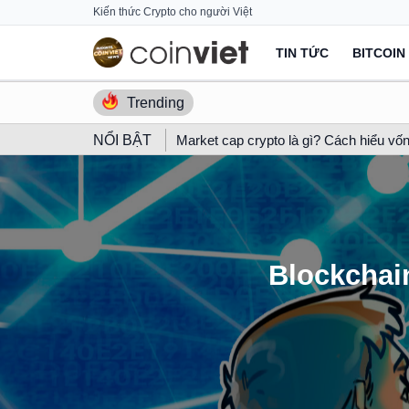
Skip
Kiến thức Crypto cho người Việt
to
TIN TỨC
BITCOIN
content
Trending
NỔI BẬT
Market cap crypto là gì? Cách hiểu vốn
Blockchain