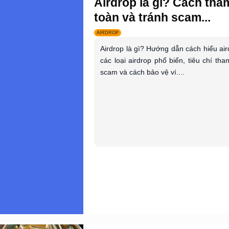
Airdrop là gì? Cách tha
toàn và tránh scam...
AIRDROP
Airdrop là gì? Hướng dẫn cách hiểu air
các loại airdrop phổ biến, tiêu chí tham
scam và cách bảo vệ ví....