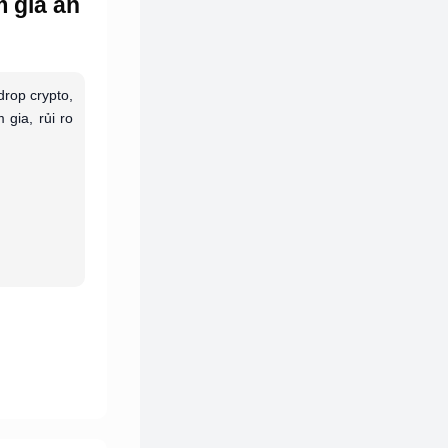
m gia an
drop crypto,
 gia, rủi ro