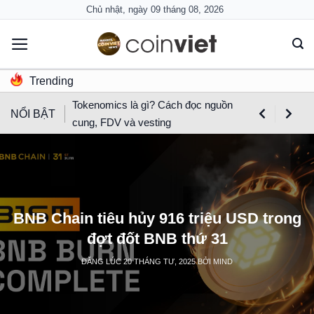
Skip
Chủ nhật, ngày 09 tháng 08, 2026
to
content
Trending
Tokenomics là gì? Cách đọc nguồn
NỔI BẬT
cung, FDV và vesting
BNB Chain tiêu hủy 916 triệu USD trong
đợt đốt BNB thứ 31
ĐĂNG LÚC
20 THÁNG TƯ, 2025
BỞI
MIND