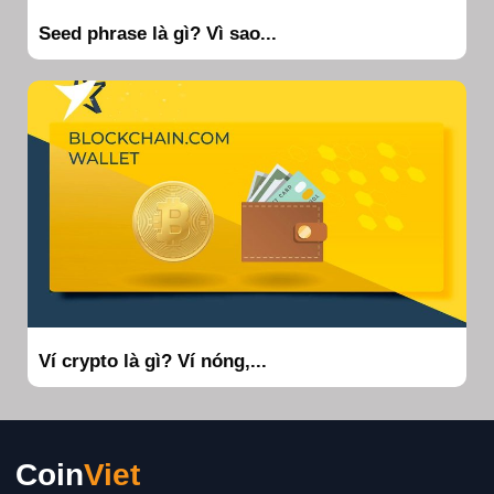
Seed phrase là gì? Vì sao...
Ví crypto là gì? Ví nóng,...
Coin
Viet