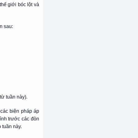
ế giới bóc lột và
n sau:
ừ tuần này).
 các biện pháp áp
ình trước các đòn
 tuần này.