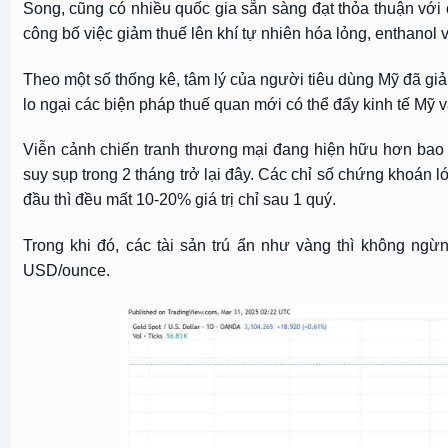
Song, cũng có nhiều quốc gia sẵn sàng đạt thỏa thuận vớ
công bố việc giảm thuế lên khí tự nhiên hóa lỏng, enthanol 
Theo một số thống kê, tâm lý của người tiêu dùng Mỹ đã gi
lo ngại các biện pháp thuế quan mới có thể đẩy kinh tế Mỹ v
Viễn cảnh chiến tranh thương mại đang hiện hữu hơn bao g
suy sụp trong 2 tháng trở lại đây. Các chỉ số chứng khoá
đầu thì đều mất 10-20% giá trị chỉ sau 1 quý.
Trong khi đó, các tài sản trú ẩn như vàng thì không ngừ
USD/ounce.