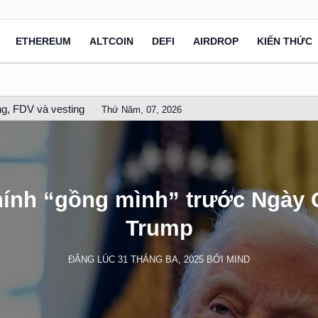
ETHEREUM
ALTCOIN
DEFI
AIRDROP
KIẾN THỨC
g, FDV và vesting
Thứ Năm, 07, 2026
chính “gồng mình” trước Ngày 
Trump
ĐĂNG LÚC
31 THÁNG BA, 2025
BỞI
MIND