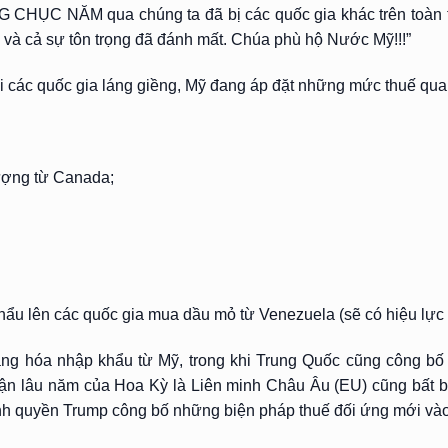
 CHỤC NĂM qua chúng ta đã bị các quốc gia khác trên toàn th
ền và cả sự tôn trọng đã đánh mất. Chúa phù hộ Nước Mỹ!!!”
i các quốc gia láng giềng, Mỹ đang áp đặt những mức thuế qua
ượng từ Canada;
u lên các quốc gia mua dầu mỏ từ Venezuela (sẽ có hiệu lực t
àng hóa nhập khẩu từ Mỹ, trong khi Trung Quốc cũng công bố
ận lâu năm của Hoa Kỳ là Liên minh Châu Âu (EU) cũng bất b
ính quyền Trump công bố những biện pháp thuế đối ứng mới vào