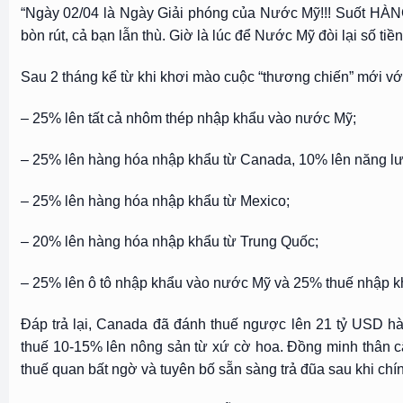
“Ngày 02/04 là Ngày Giải phóng của Nước Mỹ!!! Suốt HÀNG
bòn rút, cả bạn lẫn thù. Giờ là lúc để Nước Mỹ đòi lại số ti
Sau 2 tháng kể từ khi khơi mào cuộc “thương chiến” mới vớ
– 25% lên tất cả nhôm thép nhập khẩu vào nước Mỹ;
– 25% lên hàng hóa nhập khẩu từ Canada, 10% lên năng l
– 25% lên hàng hóa nhập khẩu từ Mexico;
– 20% lên hàng hóa nhập khẩu từ Trung Quốc;
– 25% lên ô tô nhập khẩu vào nước Mỹ và 25% thuế nhập khẩ
Đáp trả lại, Canada đã đánh thuế ngược lên 21 tỷ USD h
thuế 10-15% lên nông sản từ xứ cờ hoa. Đồng minh thân c
thuế quan bất ngờ và tuyên bố sẵn sàng trả đũa sau khi ch