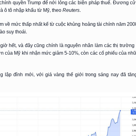
i chính quyền Trump để nới lỏng các biện pháp thuế. Đương c
và ô tô nhập khẩu từ Mỹ, theo
Reuters
.
ảm về mức thấp nhất kể từ cuộc khủng hoảng tài chính năm 200
ào suy thoái.
iờ hết, và đây cũng chính là nguyên nhân làm các thị trường t
n lớn của Mỹ khi nhận mức giảm 5-10%, còn các cổ phiếu của nh
ng lập đỉnh mới, với giá vàng thế giới trong sáng nay đã tă