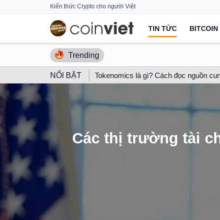
Skip
Kiến thức Crypto cho người Việt
to
TIN TỨC
BITCOIN
content
Trending
NỔI BẬT
Tokenomics là gì? Cách đọc nguồn cun
Các thị trường tài 