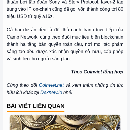
thuẫn bởi tập đoàn Sony và Story Protocol, layer-2 tập
trung vào IP on-chain cũng đã gọi vốn thành công tới 80
triệu USD từ quỹ a16z.
Cả hai dự án đều là đối thủ cạnh tranh trực tiếp của
Camp Network, cùng theo đuổi mục tiêu biến blockchain
thành hạ tầng bản quyền toàn cầu, nơi mọi tác phẩm
sáng tạo đều được xác nhận quyền sở hữu, cấp phép
và sinh lợi cho người sáng tạo.
Theo Coinviet tổng hợp
Cùng theo dõi
Coinviet.net
và xem thêm những tin tức
hữu ích khác tại
Dexnew.io
nhé!
BÀI VIẾT LIÊN QUAN