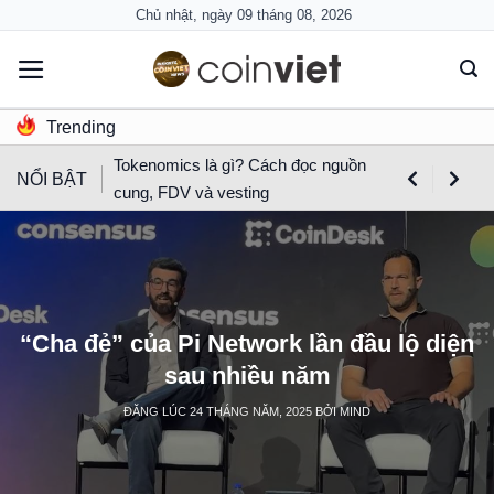
Skip
Chủ nhật, ngày 09 tháng 08, 2026
to
content
Trending
Tokenomics là gì? Cách đọc nguồn
NỔI BẬT
cung, FDV và vesting
“Cha đẻ” của Pi Network lần đầu lộ diện
sau nhiều năm
ĐĂNG LÚC
24 THÁNG NĂM, 2025
BỞI
MIND