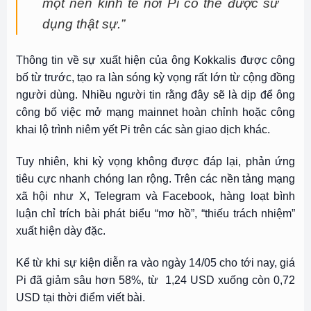
một nền kinh tế nơi Pi có thể được sử
dụng thật sự.”
Thông tin về sự xuất hiện của ông Kokkalis được công
bố từ trước, tạo ra làn sóng kỳ vọng rất lớn từ cộng đồng
người dùng. Nhiều người tin rằng đây sẽ là dịp để ông
công bố việc mở mạng mainnet hoàn chỉnh hoặc công
khai lộ trình niêm yết Pi trên các sàn giao dịch khác.
Tuy nhiên, khi kỳ vọng không được đáp lại, phản ứng
tiêu cực nhanh chóng lan rộng. Trên các nền tảng mạng
xã hội như X, Telegram và Facebook, hàng loạt bình
luận chỉ trích bài phát biểu “mơ hồ”, “thiếu trách nhiệm”
xuất hiện dày đặc.
Kể từ khi sự kiện diễn ra vào ngày 14/05 cho tới nay, giá
Pi đã giảm sâu hơn 58%, từ 1,24 USD xuống còn 0,72
USD tại thời điểm viết bài.