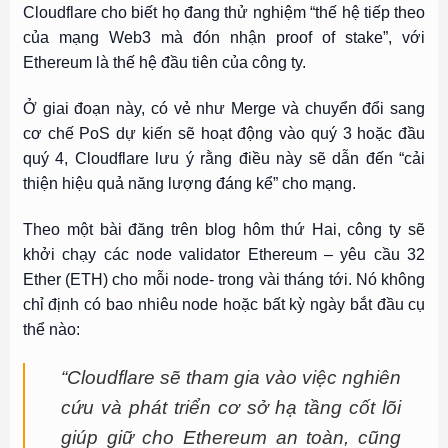
Cloudflare cho biết họ đang thử nghiệm “thế hệ tiếp theo
của mạng Web3 mà đón nhận proof of stake”, với
Ethereum là thế hệ đầu tiên của công ty.
Ở giai đoạn này, có vẻ như Merge và chuyển đổi sang
cơ chế PoS dự kiến ​​sẽ hoạt động vào quý 3 hoặc đầu
quý 4, Cloudflare lưu ý rằng điều này sẽ dẫn đến “cải
thiện hiệu quả năng lượng đáng kể” cho mạng.
Theo một bài đăng trên blog hôm thứ Hai, công ty sẽ
khởi chạy các node validator Ethereum – yêu cầu 32
Ether (ETH) cho mỗi node- trong vài tháng tới. Nó không
chỉ định có bao nhiêu node hoặc bất kỳ ngày bắt đầu cụ
thể nào:
“Cloudflare sẽ tham gia vào việc nghiên
cứu và phát triển cơ sở hạ tầng cốt lõi
giúp giữ cho Ethereum an toàn, cũng