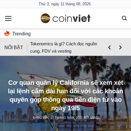
Skip
Thứ 3, ngày 11 tháng 08, 2026
to
content
Trending
Tokenomics là gì? Cách đọc nguồn
NỔI BẬT
cung, FDV và vesting
Cơ quan quản lý California sẽ xem xét
lại lệnh cấm dài hạn đối với các khoản
quyên góp thông qua tiền điện tử vào
ngày 19/5
ĐĂNG LÚC
17 THÁNG NĂM, 2022
BỞI
MIND