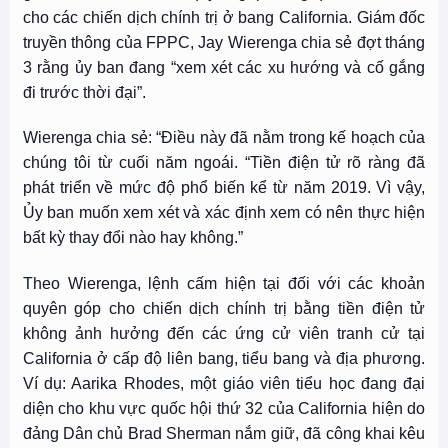
cho các chiến dịch chính trị ở bang California. Giám đốc
truyền thông của FPPC, Jay Wierenga chia sẻ đợt tháng
3 rằng ủy ban đang “xem xét các xu hướng và cố gắng
đi trước thời đại”.
Wierenga chia sẻ: “Điều này đã nằm trong kế hoạch của
chúng tôi từ cuối năm ngoái. “Tiền điện tử rõ ràng đã
phát triển về mức độ phổ biến kể từ năm 2019. Vì vậy,
Ủy ban muốn xem xét và xác định xem có nên thực hiện
bất kỳ thay đổi nào hay không.”
Theo Wierenga, lệnh cấm hiện tại đối với các khoản
quyên góp cho chiến dịch chính trị bằng tiền điện tử
không ảnh hưởng đến các ứng cử viên tranh cử tại
California ở cấp độ liên bang, tiểu bang và địa phương.
Ví dụ: Aarika Rhodes, một giáo viên tiểu học đang đại
diện cho khu vực quốc hội thứ 32 của California hiện do
đảng Dân chủ Brad Sherman nắm giữ, đã công khai kêu