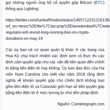
gọi những người ủng hộ cô quyên góp Bitcoin (
BTC
)
thông qua Lighting:
https://twitter.com/AarikaRhodes/status/146571223121613
ref_src=twsrc%5Etfw%7Ctwcamp%5Etweetembed%7Ctwte
regulator-will-revisit-long-running-ban-on-crypto-
donations-on-may-19
Các ủy ban và cơ quan quản lý khác ở các bang của
Hoa Kỳ chịu trách nhiệm xác định xem có thực thi các
lệnh cấm quyên góp cho các vấn đề liên quan đến chính
trị bằng tiền điện tử hay không. Ủy ban đạo đức của Hạ
viện Nam Carolina cho biết vào năm 2018 rằng định
nghĩa về khoản quyên góp cho chiến dịch không bao
gồm tiền điện tử và Colorado giới hạn số tiền quyên góp
bằng tiền điện tử ở mức tương tự như tiền pháp định.
Nguồn: Cointelegraph.com