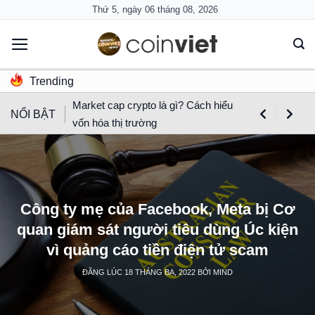
Skip
Thứ 5, ngày 06 tháng 08, 2026
to
content
Trending
Market cap crypto là gì? Cách hiểu
NỔI BẬT
vốn hóa thị trường
Công ty mẹ của Facebook, Meta bị Cơ
quan giám sát người tiêu dùng Úc kiện
vì quảng cáo tiền điện tử scam
ĐĂNG LÚC
18 THÁNG BA, 2022
BỞI
MIND