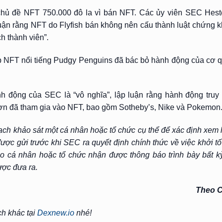
chủ đề NFT 750.000 đô la vì bán NFT. Các ủy viên SEC Hest
 luận rằng NFT do Flyfish bán không nên cấu thành luật chứng 
h thành viên”.
 NFT nổi tiếng Pudgy Penguins đã bác bỏ hành động của cơ qu
nh động của SEC là “vô nghĩa”, lập luận rằng hành động tru
 hơn đã tham gia vào NFT, bao gồm Sotheby’s, Nike và Pokemon
ạch khảo sát một cá nhân hoặc tổ chức cụ thể để xác định xem 
ợc gửi trước khi SEC ra quyết định chính thức về việc khởi tố
ho cá nhân hoặc tổ chức nhận được thông báo trình bày bất k
ược đưa ra.
Theo C
ch khác tại
Dexnew.io
nhé!