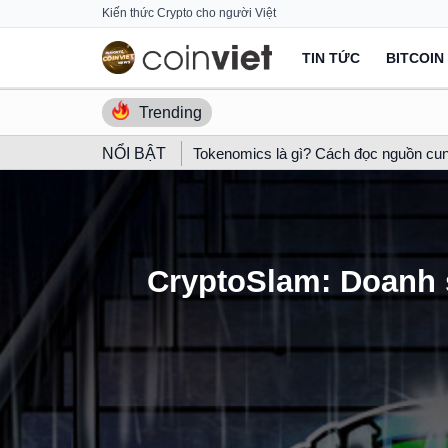
Skip
Kiến thức Crypto cho người Việt
to
TIN TỨC
BITCOIN
content
Trending
NỔI BẬT
Tokenomics là gì? Cách đọc nguồn cun
CryptoSlam: Doanh 