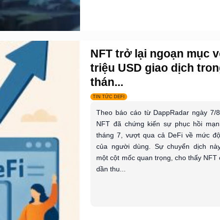
NFT trở lại ngoạn mục v
triệu USD giao dịch tro
thán...
TIN TỨC DEFI
Theo báo cáo từ DappRadar ngày 7/8,
NFT đã chứng kiến sự phục hồi mạn
tháng 7, vượt qua cả DeFi về mức đ
của người dùng. Sự chuyển dịch nà
một cột mốc quan trọng, cho thấy NFT 
dần thu...