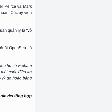
er Peirce và Mark
khoán. Các ủy viên
an quản lý là “vô
y đuổi OpenSea có
.
liệu họ có vi phạm
 một cuộc điều tra
ỳ lý do hoặc bằng
oinviet tổng hợp