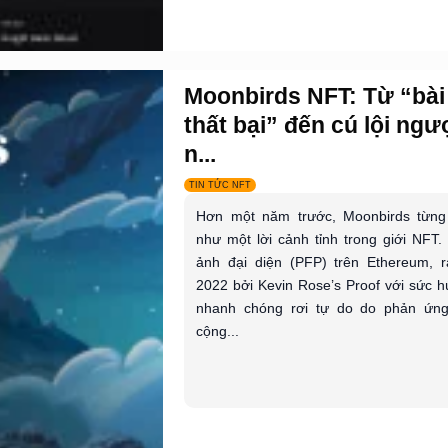
Moonbirds NFT: Từ “bài
thất bại” đến cú lội ng
n...
TIN TỨC NFT
Hơn một năm trước, Moonbirds từn
như một lời cảnh tỉnh trong giới NFT.
ảnh đại diện (PFP) trên Ethereum, 
2022 bởi Kevin Rose’s Proof với sức h
nhanh chóng rơi tự do do phản ứng
cộng...