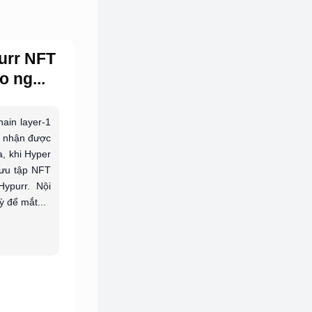
purr NFT
o ng...
ain layer-1
đã nhận được
, khi Hyper
sưu tập NFT
ypurr. Nội
ỳ để mắt...