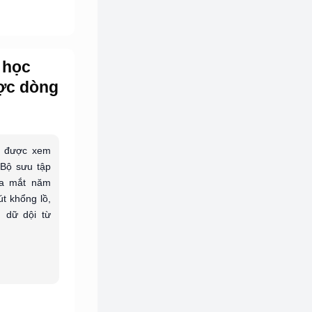
 học
ược dòng
g được xem
 Bộ sưu tập
ra mắt năm
út khổng lồ,
 dữ dội từ