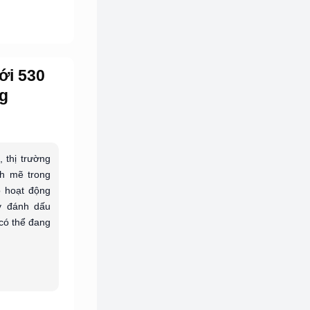
ới 530
ng
 thị trường
h mẽ trong
ộ hoạt động
y đánh dấu
có thể đang