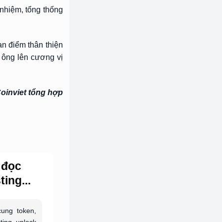
nhiệm, tổng thống
n điểm thân thiện
a ông lên cương vị
oinviet tổng hợp
 đọc
ing...
ung token,