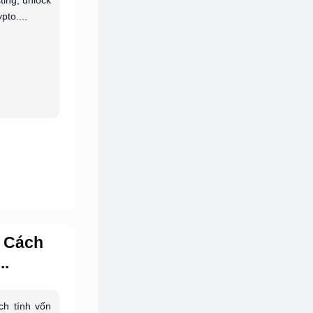
sting, unlock
pto....
? Cách
..
ch tính vốn