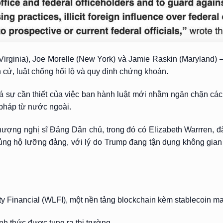
(Virginia), Joe Morelle (New York) và Jamie Raskin (Maryland)
nh cử, luật chống hối lộ và quy định chứng khoán.
iá sự cần thiết của việc ban hành luật mới nhằm ngăn chặn các
 pháp từ nước ngoài.
ợng nghị sĩ Đảng Dân chủ, trong đó có Elizabeth Warrren, đã
g hộ lưỡng đảng, với lý do Trump đang tận dụng không gian cr
ty Financial (WLFI), một nền tảng blockchain kèm stablecoin 
 thức được tung ra thị trường.