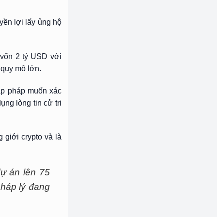
ền lợi lấy ủng hộ
 vốn 2 tỷ USD với
 quy mô lớn.
lập pháp muốn xác
ng lòng tin cử tri
 giới crypto và là
ự án lên 75
háp lý đang