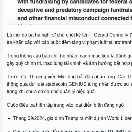
Lá thư do ba hạ nghị sĩ chủ chốt ký tên – Gerald Connolly 
tra khẩn cấp với cáo buộc tiềm tàng vi phạm luật tài trợ tra
Trong thông cáo báo chí, họ nhấn mạnh mục tiêu là đánh g
gây quỹ chính trị, thao túng tài chính và ảnh hưởng bất hợp
Trước đó, Thượng viện Mỹ cũng bắt đầu phản ứng. Các Thư
thông qua dự luật stablecoin GENIUS từng nhận được sự ủn
trong khi chưa có cơ chế quản lý hiệu quả.
Cuộc điều tra hiện tập trung vào loạt diễn biến đáng ngờ:
Tháng 09/2024, gia đình Trump ra mắt dự án World Liber
Chỉ vài ngày trước lễ nhậm chức, memecoin TRUMP chính