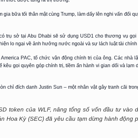
a bữa tối thân mật cùng Trump, làm dấy lên nghi vấn đổi quy
X có trụ sở tại Abu Dhabi sẽ sử dụng USD1 cho thương vụ gọi
t hiện lo ngại về ảnh hưởng nước ngoài và sự lách luật tài chính
 America PAC, tổ chức vận động chính trị của ông. Các nhà 
 kêu gọi quyên góp chính trị, tiềm ẩn hành vi gian dối và lạm dụ
òn chỉ đích danh Justin Sun – một nhân vật gây tranh cãi trong
SD token của WLF, nâng tổng số vốn đầu tư vào d
án Hoa Kỳ (SEC) đã yêu cầu tạm dừng hành động p