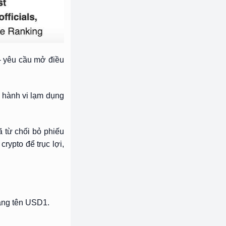
 – yêu cầu mở điều
 hành vi lạm dụng
 từ chối bỏ phiếu
ypto để trục lợi,
mang tên USD1.