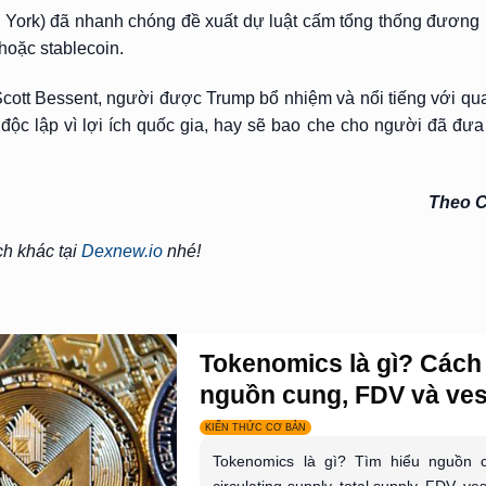
ew York) đã nhanh chóng đề xuất dự luật cấm tổng thống đương 
hoặc stablecoin.
Scott Bessent, người được Trump bổ nhiệm và nổi tiếng với qua
 độc lập vì lợi ích quốc gia, hay sẽ bao che cho người đã đư
Theo C
ch khác tại
Dexnew.io
nhé!
Tokenomics là gì? Cách
nguồn cung, FDV và vest
KIẾN THỨC CƠ BẢN
Tokenomics là gì? Tìm hiểu nguồn c