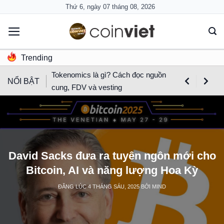
Skip
Thứ 6, ngày 07 tháng 08, 2026
to
content
Trending
Tokenomics là gì? Cách đọc nguồn
NỔI BẬT
cung, FDV và vesting
David Sacks đưa ra tuyên ngôn mới cho
Bitcoin, AI và năng lượng Hoa Kỳ
ĐĂNG LÚC
4 THÁNG SÁU, 2025
BỞI
MIND