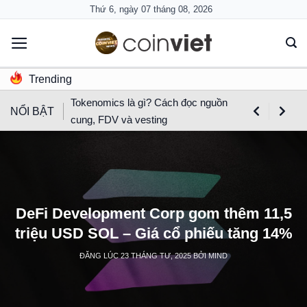
Skip
Thứ 6, ngày 07 tháng 08, 2026
to
content
Trending
Tokenomics là gì? Cách đọc nguồn
NỔI BẬT
cung, FDV và vesting
DeFi Development Corp gom thêm 11,5
triệu USD SOL – Giá cổ phiếu tăng 14%
ĐĂNG LÚC
23 THÁNG TƯ, 2025
BỞI
MIND