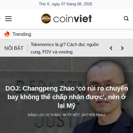
Skip
Thứ 6, ngày 07 tháng 08, 2026
to
content
Trending
Tokenomics là gì? Cách đọc nguồn
NỔI BẬT
cung, FDV và vesting
DOJ: Changpeng Zhao ‘có rủi ro chuyến
bay không thể chấp nhận được’, nên ở
lại Mỹ
ĐĂNG LÚC
25 THÁNG MƯỜI MỘT, 2023
BỞI
PINKZ