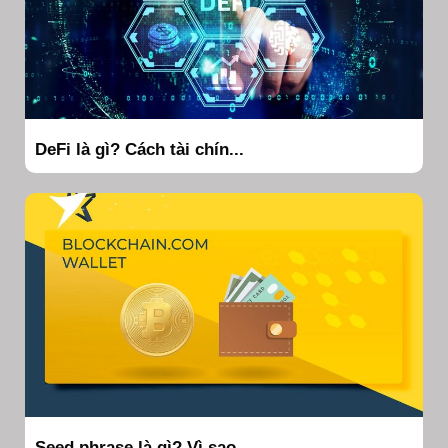
DeFi là gì? Cách tài chín...
Seed phrase là gì? Vì sao...