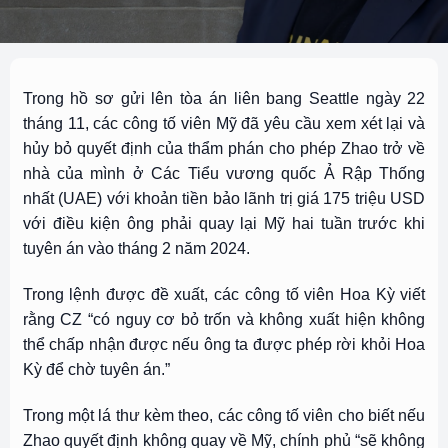
Trong hồ sơ gửi lên tòa án liên bang Seattle ngày 22
tháng 11, các công tố viên Mỹ đã yêu cầu xem xét lại và
hủy bỏ quyết định của thẩm phán cho phép Zhao trở về
nhà của mình ở Các Tiểu vương quốc Ả Rập Thống
nhất (UAE) với khoản tiền bảo lãnh trị giá 175 triệu USD
với điều kiện ông phải quay lại Mỹ hai tuần trước khi
tuyên án vào tháng 2 năm 2024.
Trong lệnh được đề xuất, các công tố viên Hoa Kỳ viết
rằng CZ “có nguy cơ bỏ trốn và không xuất hiện không
thể chấp nhận được nếu ông ta được phép rời khỏi Hoa
Kỳ để chờ tuyên án.”
Trong một lá thư kèm theo, các công tố viên cho biết nếu
Zhao quyết định không quay về Mỹ, chính phủ “sẽ không