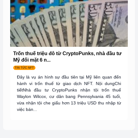
Trốn thuế triệu đô từ CryptoPunks, nhà đầu tư
Mỹ đối mặt 6 n...
TIN TỨC NFT
Đây là vụ án hình sự đầu tiên tại Mỹ liên quan đến
hành vi trốn thuế từ giao dịch NFT. Nội dungChi
tiếtNhà đầu tư CryptoPunks nhận tội trốn thuế
Waylon Wilcox, cư dân bang Pennsylvania 45 tuổi,
vừa nhận tội che giấu hơn 13 triệu USD thu nhập từ
việc bán...