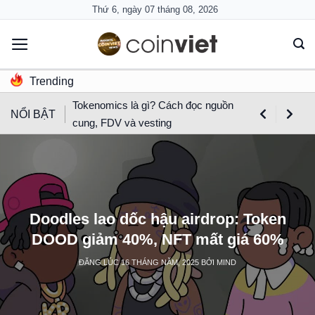
Skip
Thứ 6, ngày 07 tháng 08, 2026
to
content
Trending
Tokenomics là gì? Cách đọc nguồn
NỔI BẬT
cung, FDV và vesting
Doodles lao dốc hậu airdrop: Token
DOOD giảm 40%, NFT mất giá 60%
ĐĂNG LÚC
16 THÁNG NĂM, 2025
BỞI
MIND