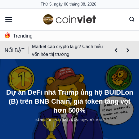
Skip
Thứ 5, ngày 06 tháng 08, 2026
to
content
Trending
Market cap crypto là gì? Cách hiểu
NỔI BẬT
vốn hóa thị trường
Dự án DeFi nhà Trump ủng hộ BUIDLon
(B) trên BNB Chain, giá token tăng vọt
hơn 500%
ĐĂNG LÚC
29 THÁNG NĂM, 2025
BỞI
MIND