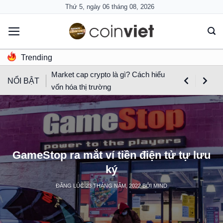
Skip
Thứ 5, ngày 06 tháng 08, 2026
to
content
Trending
Market cap crypto là gì? Cách hiểu
NỔI BẬT
vốn hóa thị trường
GameStop ra mắt ví tiền điện tử tự lưu
ký
ĐĂNG LÚC
23 THÁNG NĂM, 2022
BỞI
MIND