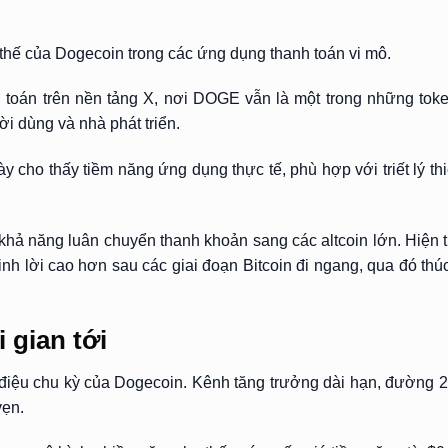
vị thế của Dogecoin trong các ứng dụng thanh toán vi mô.
 toán trên nền tảng X, nơi DOGE vẫn là một trong những to
i dùng và nhà phát triển.
 cho thấy tiềm năng ứng dụng thực tế, phù hợp với triết lý th
 khả năng luân chuyển thanh khoản sang các altcoin lớn. Hiện
inh lời cao hơn sau các giai đoạn Bitcoin đi ngang, qua đó thú
 gian tới
ịp điệu chu kỳ của Dogecoin. Kênh tăng trưởng dài hạn, đường 
vẹn.