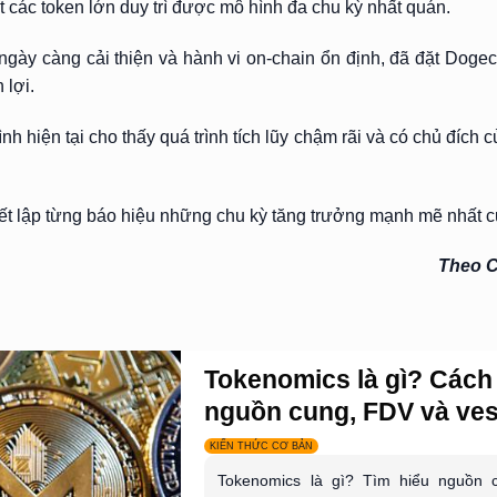
t các token lớn duy trì được mô hình đa chu kỳ nhất quán.
ngày càng cải thiện và hành vi on-chain ổn định, đã đặt Dogec
 lợi.
ình hiện tại cho thấy quá trình tích lũy chậm rãi và có chủ đích
ết lập từng báo hiệu những chu kỳ tăng trưởng mạnh mẽ nhất củ
Theo C
Tokenomics là gì? Cách
nguồn cung, FDV và vest
KIẾN THỨC CƠ BẢN
Tokenomics là gì? Tìm hiểu nguồn c