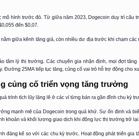
c mô hình trước đó. Từ giữa năm 2023, Dogecoin duy trì cấu t
$0,055 đến $0,07.
 nằm giữa kênh tăng giá, còn nhiều dư địa trước khi chạm cá
o tâm lý thị trường. Các chuyên gia nhận định, mọi đợt tăng
y. Đường 25MA tiếp tục tăng, củng cố vai trò hỗ trợ động cho x
ng củng cố triển vọng tăng trưởng
 trình tích lũy lặng lẽ ở các ví từng bán ra gần đỉnh chu kỳ tr
ưởng mạnh mẽ của Dogecoin trong quá khứ. Sự ổn định và biế
h khoản và khối lượng giao dịch khi động lực thị trường trở lại
 đáng kể so với các chu kỳ trước. Hoạt động phát triển gia tă