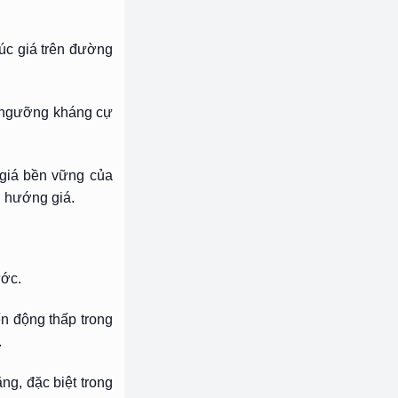
rúc giá trên đường
c ngưỡng kháng cự
 giá bền vững của
u hướng giá.
ước.
n động thấp trong
.
ng, đặc biệt trong