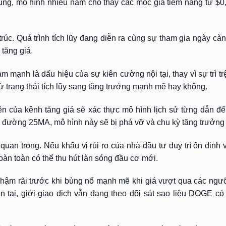
ung, mô hình nhiều năm cho thấy các mốc giá tiềm năng từ $0
rúc. Quá trình tích lũy đang diễn ra cùng sự tham gia ngày càn
 tăng giá.
 mạnh là dấu hiệu của sự kiên cường nội tại, thay vì sự trì trệ
từ trạng thái tích lũy sang tăng trưởng mạnh mẽ hay không.
n của kênh tăng giá sẽ xác thực mô hình lịch sử từng dẫn đế
đường 25MA, mô hình này sẽ bị phá vỡ và chu kỳ tăng trưởng sẽ
 quan trọng. Nếu khẩu vị rủi ro của nhà đầu tư duy trì ổn định 
hoàn toàn có thể thu hút làn sóng đầu cơ mới.
y chậm rãi trước khi bùng nổ mạnh mẽ khi giá vượt qua các ng
 tại, giới giao dịch vẫn đang theo dõi sát sao liệu DOGE có 