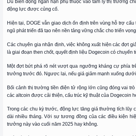
Dù biến động ngắn hạn phụ thuộc vào tâm lý thị trường ch
động lực được củng cố.
Hiện tại, DOGE vẫn giao dịch ổn định trên vùng hỗ trợ cấu t
ngũ phát triển đã tạo nên nền tảng vững chắc cho triển vọng
Các chuyên gia nhận định, việc không xuất hiện các đợt giảm
là giai đoạn then chốt, quyết định liệu Dogecoin có chuyển 
Một đợt bứt phá rõ nét vượt qua ngưỡng kháng cự phía trê
trưởng trước đó. Ngược lại, nếu giá giảm mạnh xuống dưới 
Bối cảnh thị trường tiền điện tử rộng lớn cũng đóng vai trò
các altcoin được cải thiện, cấu trúc kỹ thuật của Dogecoin 
Trong các chu kỳ trước, động lực tăng giá thường tích lũ
dài nhiều tháng. Với sự tương đồng của các điều kiện hiện
trưởng này vào cuối năm 2025 hay không.