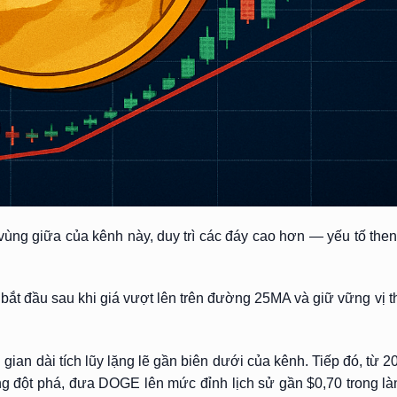
vùng giữa của kênh này, duy trì các đáy cao hơn — yếu tố then
ắt đầu sau khi giá vượt lên trên đường 25MA và giữ vững vị t
 gian dài tích lũy lặng lẽ gần biên dưới của kênh. Tiếp đó, từ 
ưởng đột phá, đưa DOGE lên mức đỉnh lịch sử gần $0,70 trong l