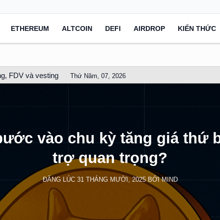
ETHEREUM
ALTCOIN
DEFI
AIRDROP
KIẾN THỨC
g, FDV và vesting
Thứ Năm, 07, 2026
ước vào chu kỳ tăng giá thứ 
trợ quan trọng?
ĐĂNG LÚC
31 THÁNG MƯỜI, 2025
BỞI
MIND