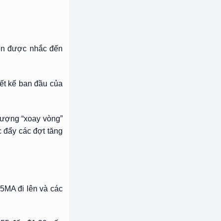
ken được nhắc đến
iết kế ban đầu của
 tượng “xoay vòng”
c đẩy các đợt tăng
25MA đi lên và các