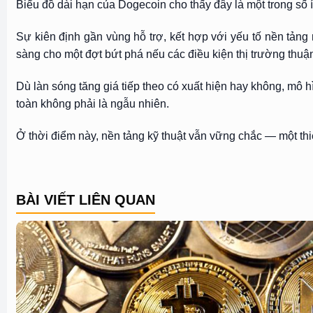
Biểu đồ dài hạn của Dogecoin cho thấy đây là một trong số í
Sự kiên định gần vùng hỗ trợ, kết hợp với yếu tố nền tảng 
sàng cho một đợt bứt phá nếu các điều kiện thị trường thuận
Dù làn sóng tăng giá tiếp theo có xuất hiện hay không, mô h
toàn không phải là ngẫu nhiên.
Ở thời điểm này, nền tảng kỹ thuật vẫn vững chắc — một thi
BÀI VIẾT LIÊN QUAN