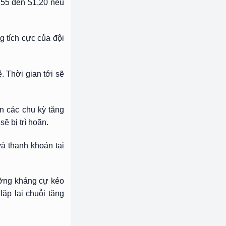
,55 đến $1,20 nếu
g tích cực của đội
. Thời gian tới sẽ
n các chu kỳ tăng
 bị trì hoãn.
và thanh khoản tại
ưỡng kháng cự kéo
lặp lại chuỗi tăng