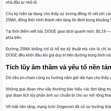
nhà đầu tư nhỏ lẻ.
Chu kỳ hiện tại đang cho thấy sự tương đồng rõ nét với cá
25MA, đồng thời hình thành nền tảng ổn định trong khoảng 
Tại thời điểm viết bài, DOGE giao dịch quanh mức $0,19 —
phía trên.
Đường 25MA không chỉ là hỗ trợ kỹ thuật mà còn là chỉ bá
DOGE đều khởi đầu khi giá duy trì trên đường trung bình nà
Tích lũy âm thầm và yếu tố nền tả
Dữ liệu on-chain cùng xu hướng nắm giữ dài hạn cho thấy quá
Những giai đoạn như vậy thường báo hiệu các đợt tăng tr
giai đoạn tích lũy phản ánh sự chuẩn bị cho sự mở rộng than
Về mặt nền tảng, mạng lưới Dogecoin đã có sự trưởng thành