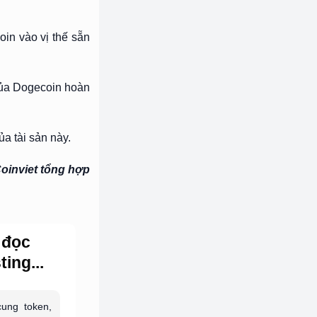
oin vào vị thế sẵn
 của Dogecoin hoàn
a tài sản này.
oinviet tổng hợp
 đọc
ing...
ung token,