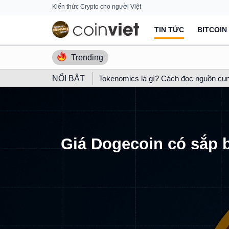
Skip
Kiến thức Crypto cho người Việt
to
TIN TỨC
BITCOIN
content
Trending
NỔI BẬT
Tokenomics là gì? Cách đọc nguồn cun
Giá Dogecoin có sắp b