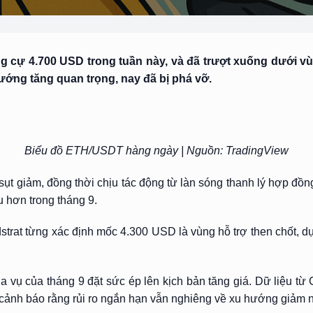
áng cự 4.700 USD trong tuần này, và đã trượt xuống dưới
ớng tăng quan trọng, nay đã bị phá vỡ.
Biểu đồ ETH/USDT hàng ngày | Nguồn: TradingView
sụt giảm, đồng thời chịu tác động từ làn sóng thanh lý hợp đồng
u hơn trong tháng 9.
at từng xác định mốc 4.300 USD là vùng hỗ trợ then chốt, dựa t
ùa vụ của tháng 9 đặt sức ép lên kịch bản tăng giá. Dữ liệu từ 
ày cảnh báo rằng rủi ro ngắn hạn vẫn nghiêng về xu hướng giả