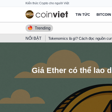
Skip
Kiến thức Crypto cho người Việt
to
TIN TỨC
BITCOIN
content
Trending
NỔI BẬT
Tokenomics là gì? Cách đọc nguồn cun
Giá Ether có thể lao