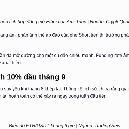
hân tích hợp đồng mở Ether của Amr Taha | Nguồn: CryptoQua
ang âm, phản ánh thế áp đảo của phe Short trên thị trường phái
u lần đã mở đường cho một cú đảo chiều mạnh. Funding rate âm
 xuất hiện.
ỉnh 10% đầu tháng 9
u suy yếu khi tháng 8 khép lại. Thống kê lịch sử chỉ ra rằng gi
ại hoàn toàn có thể xảy ra ngay trong tuần đầu tiên.
Biểu đồ ETH/USDT khung 6 giờ | Nguồn: TradingView