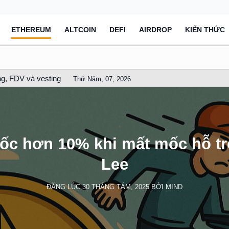
ETHEREUM
ALTCOIN
DEFI
AIRDROP
KIẾN THỨC
g, FDV và vesting
Thứ Năm, 07, 2026
 dốc hơn 10% khi mất mốc hỗ t
Lee
ĐĂNG LÚC
30 THÁNG TÁM, 2025
BỞI
MIND