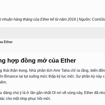
i nhuận hàng tháng của Ether kể từ năm 2016 | Nguồn: CoinGl
ủa Ether
ớng hợp đồng mở của Ether
ng thái thận trọng. Nhà phân tích Amr Taha chỉ ra rằng, biến
rên Binance lại tụt xuống mức thấp kỷ lục mới. Sự phân kỳ này ch
thêm.
u đáng chú ý là ở lần gần nhất OI rơi về vùng này, Ether đã n
 tác cho một nhịp phục hồi mới.