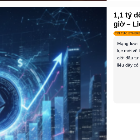
1,1 tỷ 
giờ – Li
TIN TỨC ETHER
Mạng lưới 
lục mới về 
giới đầu tư
liệu đây có 