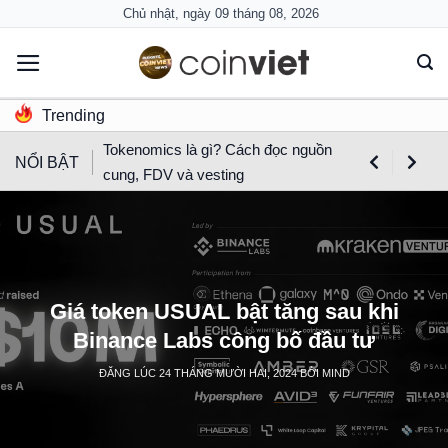
Skip
Chủ nhật, ngày 09 tháng 08, 2026
to
content
Trending
Tokenomics là gì? Cách đọc nguồn
NỔI BẬT
cung, FDV và vesting
Giá token USUAL bật tăng sau khi
Binance Labs công bố đầu tư
ĐĂNG LÚC
24 THÁNG MƯỜI HAI, 2024
BỞI
MIND