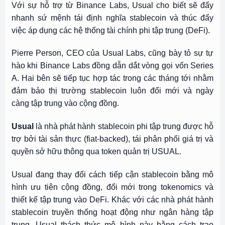
Với sự hỗ trợ từ Binance Labs, Usual cho biết sẽ đẩy
nhanh sứ mệnh tái định nghĩa stablecoin và thúc đẩy
việc áp dụng các hệ thống tài chính phi tập trung (DeFi).
Pierre Person, CEO của Usual Labs, cũng bày tỏ sự tự
hào khi Binance Labs đồng dẫn dắt vòng gọi vốn Series
A. Hai bên sẽ tiếp tục hợp tác trong các tháng tới nhằm
đảm bảo thị trường stablecoin luôn đổi mới và ngày
càng tập trung vào cộng đồng.
Usual
là nhà phát hành stablecoin phi tập trung được hỗ
trợ bởi tài sản thực (fiat-backed), tái phân phối giá trị và
quyền sở hữu thông qua token quản trị USUAL.
Usual đang thay đổi cách tiếp cận stablecoin bằng mô
hình ưu tiên cộng đồng, đổi mới trong tokenomics và
thiết kế tập trung vào DeFi. Khác với các nhà phát hành
stablecoin truyền thống hoạt động như ngân hàng tập
trung, Usual thách thức mô hình này bằng cách trao