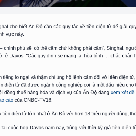
hal cho biết Ấn Độ cần các quy tắc về tiền điện tử để giải qu
nh vực này.
họ – chính phủ sẽ có thể cấm chứ không phải cấm”, Singhal, ng
giới ở Davos. “Các quy định sẽ mang lại hòa bình … chắc chắn 
iếng lo ngại và thậm chí ủng hộ lệnh cấm đối với tiền điện tử,
iền điện tử đã được ngành công nghiệp coi là một dấu hiệu cho
Hội đồng thuế hàng hóa và dịch vụ của Ấn Độ đang
xem xét đề 
áo cáo
của CNBC-TV18.
ty tiền điện tử lớn nhất ở Ấn Độ với hơn 18 triệu người dùng, th
n tại cuộc họp Davos năm nay, trùng với thời kỳ giá tiền điện