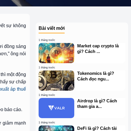
yết sự không
Bài viết mới
1 tháng trước
Market cap crypto là
ười đồng sáng
gì? Cách ...
hơn,” ông nói
1 tháng trước
Tokenomics là gì?
 thì một động
Cách đọc ngu...
 thấy sự chấp
xuất áp thuế
1 tháng trước
Airdrop là gì? Cách
tham gia a...
eo báo cáo.
 tử giảm mạnh
1 tháng trước
DeFi là gì? Cách tài