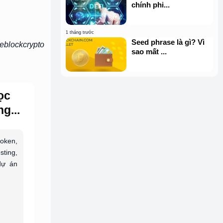
chính phi...
1 tháng trước
Seed phrase là gì? Vì
eblockcrypto
sao mất ...
ọc
g...
token,
sting,
dự án