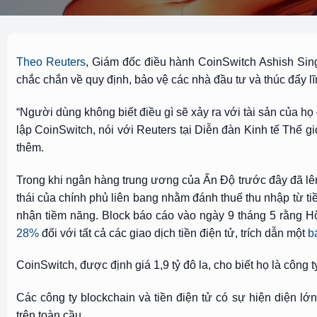
Theo Reuters
, Giám đốc điều hành CoinSwitch Ashish Sing
chắc chắn về quy định, bảo vệ các nhà đầu tư và thúc đẩy lĩ
“Người dùng không biết điều gì sẽ xảy ra với tài sản của 
lập CoinSwitch, nói với Reuters tại Diễn đàn Kinh tế Thế 
thêm.
Trong khi ngân hàng trung ương của Ấn Độ trước đây đã lên t
thái của chính phủ liên bang nhằm đánh thuế thu nhập từ t
nhận tiềm năng. Block báo cáo vào ngày 9 tháng 5 rằng 
28%
đối với tất cả các giao dịch tiền điện tử, trích dẫn một
b
CoinSwitch, được định giá 1,9 tỷ đô la, cho biết họ là công 
Các công ty blockchain và tiền điện tử có sự hiện diện lớ
trên toàn cầu.