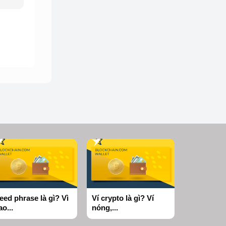
eed phrase là gì? Vì
Ví crypto là gì? Ví
ao...
nóng,...