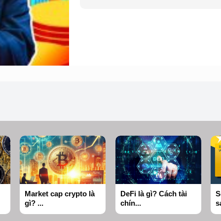
Market cap crypto là
DeFi là gì? Cách tài
S
gì? ...
chín...
s