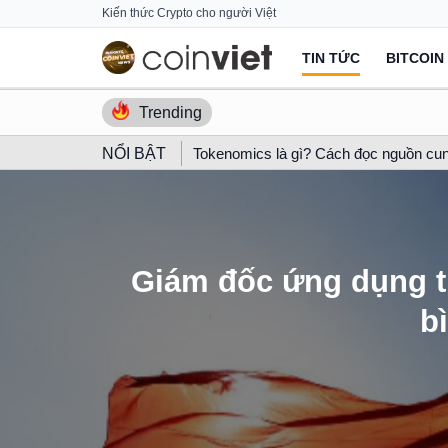
Skip
Kiến thức Crypto cho người Việt
to
TIN TỨC
BITCOIN
content
Trending
NỔI BẬT
Tokenomics là gì? Cách đọc nguồn cun
Giám đốc ứng dụng ti
b