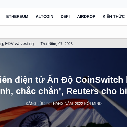
ETHEREUM
ALTCOIN
DEFI
AIRDROP
KIẾN THỨC
g, FDV và vesting
Thứ Năm, 07, 2026
ền điện tử Ấn Độ CoinSwitch 
ình, chắc chắn’, Reuters cho bi
ĐĂNG LÚC
23 THÁNG NĂM, 2022
BỞI
MIND