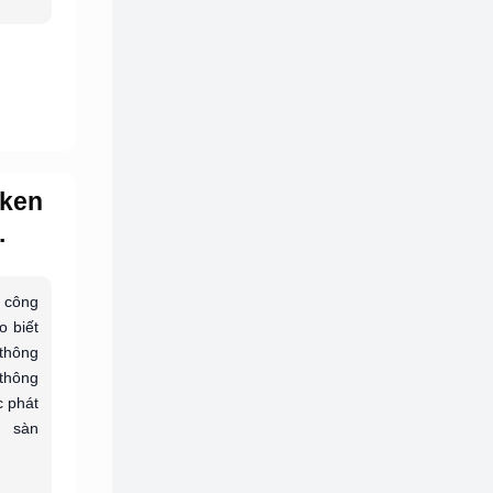
oken
.
 công
o biết
 thông
 thông
c phát
 sàn