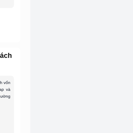
Cách
nh vốn
cap và
thường