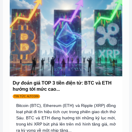
Dự đoán giá TOP 3 tiền điện tử: BTC và ETH
hướng tới mức cao...
TIN TỨC ALTCOIN
Bitcoin (BTC), Ethereum (ETH) và Ripple (XRP) đồng
loạt phát đi tín hiệu tích cực trong phiên giao dịch thứ
Sáu. BTC và ETH đang hướng tới những kỷ lục mới,
trong khi XRP bứt phá lên trên mô hình tăng giá, mở
ra kỳ vọng về một nhịp tăng...