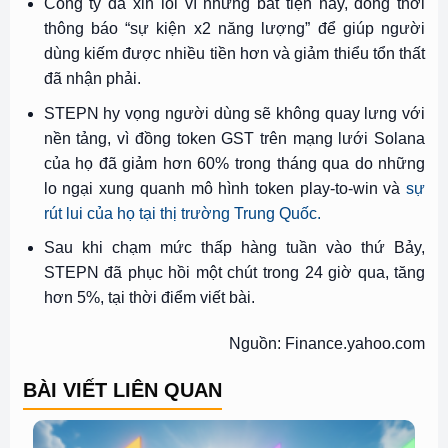
Công ty đã xin lỗi vì những bất tiện này, đồng thời
thông báo “sự kiện x2 năng lượng” để giúp người
dùng kiếm được nhiều tiền hơn và giảm thiểu tổn thất
đã nhận phải.
STEPN hy vọng người dùng sẽ không quay lưng với
nền tảng, vì đồng token GST trên mạng lưới Solana
của họ đã giảm hơn 60% trong tháng qua do những
lo ngại xung quanh mô hình token play-to-win và
sự
rút lui của họ tại thị trường Trung Quốc.
Sau khi chạm mức thấp hàng tuần vào thứ Bảy,
STEPN đã phục hồi một chút trong 24 giờ qua, tăng
hơn 5%, tại thời điểm viết bài.
Nguồn: Finance.yahoo.com
BÀI VIẾT LIÊN QUAN