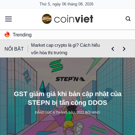
Skip
Thứ 5, ngày 06 tháng 08, 2026
to
content
Trending
Market cap crypto là gì? Cách hiểu
NỔI BẬT
vốn hóa thị trường
GST giảm giá khi bản cập nhật của
STEPN bị tấn công DDOS
ĐĂNG LÚC
6 THÁNG SÁU, 2022
BỞI
MIND