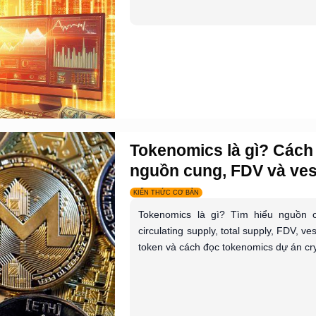
Tokenomics là gì? Cách
nguồn cung, FDV và vest
KIẾN THỨC CƠ BẢN
Tokenomics là gì? Tìm hiểu nguồn c
circulating supply, total supply, FDV, ve
token và cách đọc tokenomics dự án cry