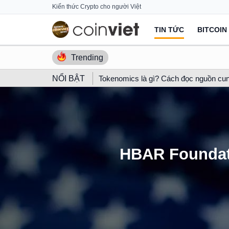
Skip
Kiến thức Crypto cho người Việt
to
TIN TỨC
BITCOIN
content
Trending
NỔI BẬT
Tokenomics là gì? Cách đọc nguồn cun
HBAR Foundati