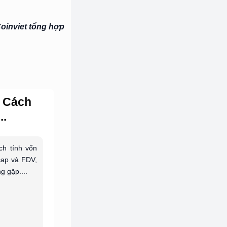
oinviet tổng hợp
? Cách
..
ch tính vốn
 cap và FDV,
g gặp....