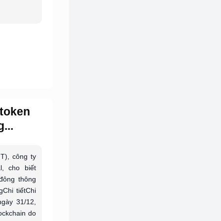
 token
...
T), công ty
, cho biết
đông thông
Chi tiếtChi
ngày 31/12,
ockchain do