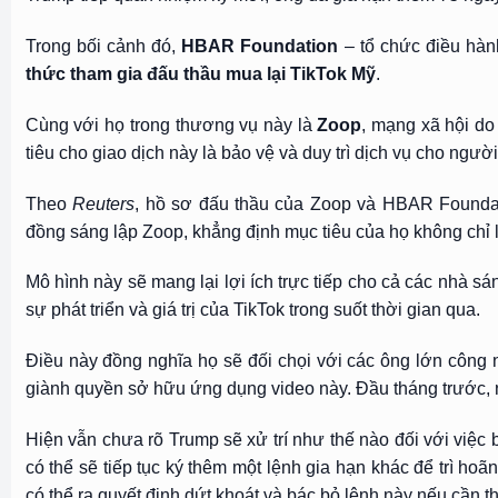
Trong bối cảnh đó,
HBAR Foundation
– tổ chức điều hàn
thức tham gia đấu thầu mua lại TikTok Mỹ
.
Cùng với họ trong thương vụ này là
Zoop
, mạng xã hội do
tiêu cho giao dịch này là bảo vệ và duy trì dịch vụ cho người
Theo
Reuters
, hồ sơ đấu thầu của Zoop và HBAR Foundat
đồng sáng lập Zoop, khẳng định mục tiêu của họ không chỉ 
Mô hình này sẽ mang lại lợi ích trực tiếp cho cả các nhà
sự phát triển và giá trị của TikTok trong suốt thời gian qua.
Điều này đồng nghĩa họ sẽ đối chọi với các ông lớn công
giành quyền sở hữu ứng dụng video này. Đầu tháng trước, n
Hiện vẫn chưa rõ Trump sẽ xử trí như thế nào đối với việc
có thể sẽ tiếp tục ký thêm một lệnh gia hạn khác để trì hoã
có thể ra quyết định dứt khoát và bác bỏ lệnh này nếu cần th