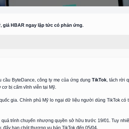
, giá HBAR ngay lập tức có phản ứng.
êu cầu ByteDance, công ty mẹ của ứng dụng
TikTok
, tách rời
cơ bị cấm vĩnh viễn tại Mỹ.
quốc gia. Chính phủ Mỹ lo ngại dữ liệu người dùng TikTok có t
 quá trình chuyển nhượng quyền sở hữu trước 19/01. Tuy nhiê
, đẩy hạn chót thương vụ bán TikTok đến 05/04.