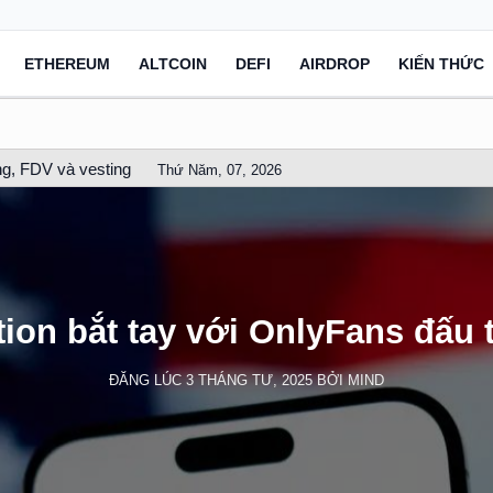
ETHEREUM
ALTCOIN
DEFI
AIRDROP
KIẾN THỨC
g, FDV và vesting
Thứ Năm, 07, 2026
on bắt tay với OnlyFans đấu 
ĐĂNG LÚC
3 THÁNG TƯ, 2025
BỞI
MIND