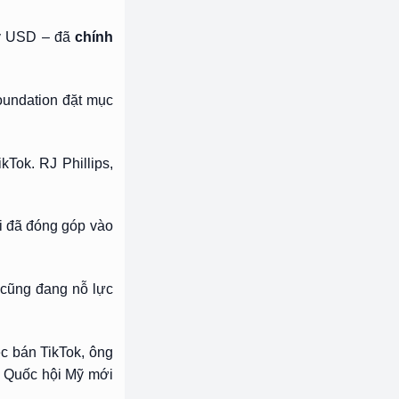
tỷ USD – đã
chính
oundation đặt mục
Tok. RJ Phillips,
i đã đóng góp vào
 cũng đang nỗ lực
ệc bán TikTok, ông
có Quốc hội Mỹ mới