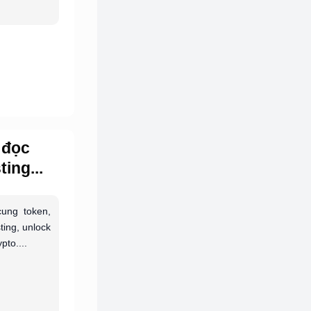
 đọc
ing...
ung token,
sting, unlock
pto....