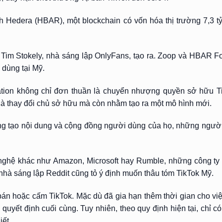
h Hedera (HBAR), một blockchain có vốn hóa thị trường 7,3 
 Tim Stokely, nhà sáng lập OnlyFans, tạo ra. Zoop và HBAR F
 dùng tại Mỹ.
ion không chỉ đơn thuần là chuyển nhượng quyền sở hữu Tik
là thay đổi chủ sở hữu mà còn nhằm tạo ra một mô hình mới.
 sáng tạo nội dung và cộng đồng người dùng của họ, những ngườ
 nghệ khác như Amazon, Microsoft hay Rumble, những công ty
hà sáng lập Reddit cũng tỏ ý định muốn thâu tóm TikTok Mỹ.
 bán hoặc cấm TikTok. Mặc dù đã gia hạn thêm thời gian cho vi
n quyết định cuối cùng. Tuy nhiên, theo quy định hiện tại, chỉ 
iết.