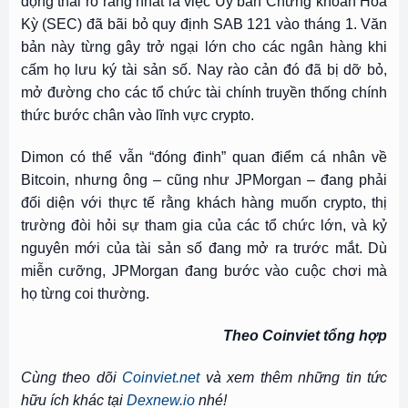
động thái rõ ràng nhất là việc Ủy ban Chứng khoán Hoa
Kỳ (SEC) đã bãi bỏ quy định SAB 121 vào tháng 1. Văn
bản này từng gây trở ngại lớn cho các ngân hàng khi
cấm họ lưu ký tài sản số. Nay rào cản đó đã bị dỡ bỏ,
mở đường cho các tổ chức tài chính truyền thống chính
thức bước chân vào lĩnh vực crypto.
Dimon có thể vẫn “đóng đinh” quan điểm cá nhân về
Bitcoin, nhưng ông – cũng như JPMorgan – đang phải
đối diện với thực tế rằng khách hàng muốn crypto, thị
trường đòi hỏi sự tham gia của các tổ chức lớn, và kỷ
nguyên mới của tài sản số đang mở ra trước mắt. Dù
miễn cưỡng, JPMorgan đang bước vào cuộc chơi mà
họ từng coi thường.
Theo Coinviet tổng hợp
Cùng theo dõi
Coinviet.net
và xem thêm những tin tức
hữu ích khác tại
Dexnew.io
nhé!