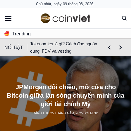
Skip
Chủ nhật, ngày 09 tháng 08, 2026
to
content
Trending
Tokenomics là gì? Cách đọc nguồn
NỔI BẬT
cung, FDV và vesting
JPMorgan đổi chiều, mở cửa cho
Bitcoin giữa làn sóng chuyển mình của
giới tài chính Mỹ
ĐĂNG LÚC
25 THÁNG NĂM, 2025
BỞI
MIND