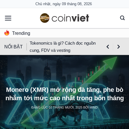
Skip
Chủ nhật, ngày 09 tháng 08, 2026
to
content
Trending
Tokenomics là gì? Cách đọc nguồn
NỔI BẬT
cung, FDV và vesting
Monero (XMR) mở rộng đà tăng, phe bò
nhắm tới mức cao nhất trong bốn tháng
ĐĂNG LÚC
10 THÁNG MƯỜI, 2025
BỞI
MIND