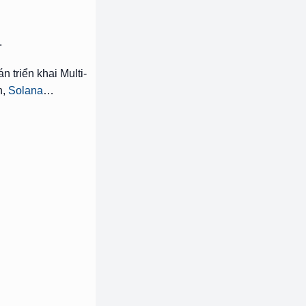
.
 triển khai Multi-
n,
Solana
…