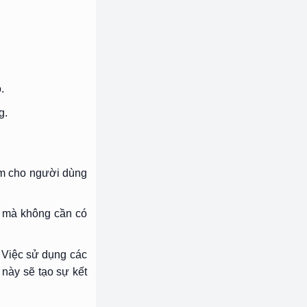
.
g.
iệm cho người dùng
u mà không cần có
. Việc sử dụng các
này sẽ tạo sự kết