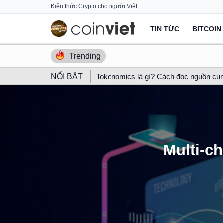
Skip
Kiến thức Crypto cho người Việt
to
TIN TỨC
BITCOIN
content
Trending
NỔI BẬT
Tokenomics là gì? Cách đọc nguồn cun
Multi-ch