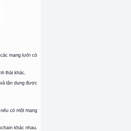
p các mạng lưới có
h thái khác.
 và tận dụng được
, nếu có một mạng
kchain khác nhau.