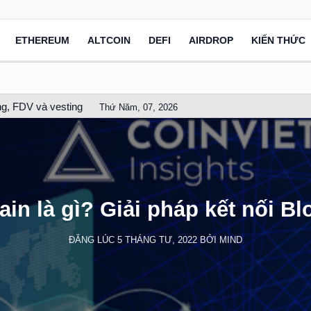
ETHEREUM
ALTCOIN
DEFI
AIRDROP
KIẾN THỨC
g, FDV và vesting
Thứ Năm, 07, 2026
ain là gì? Giải pháp kết nối B
ĐĂNG LÚC
5 THÁNG TƯ, 2022
BỞI
MIND