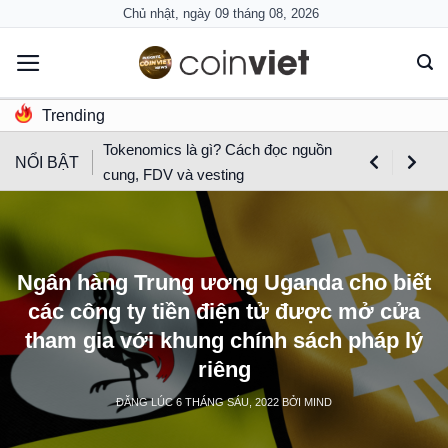
Skip
Chủ nhật, ngày 09 tháng 08, 2026
to
content
Trending
Tokenomics là gì? Cách đọc nguồn
NỔI BẬT
cung, FDV và vesting
Ngân hàng Trung ương Uganda cho biết
các công ty tiền điện tử được mở cửa
tham gia với khung chính sách pháp lý
riêng
ĐĂNG LÚC
6 THÁNG SÁU, 2022
BỞI
MIND