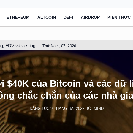
ETHEREUM
ALTCOIN
DEFI
AIRDROP
KIẾN THỨC
g, FDV và vesting
Thứ Năm, 07, 2026
i $40K của Bitcoin và các dữ 
ông chắc chắn của các nhà gia
ĐĂNG LÚC
9 THÁNG BA, 2022
BỞI
MIND