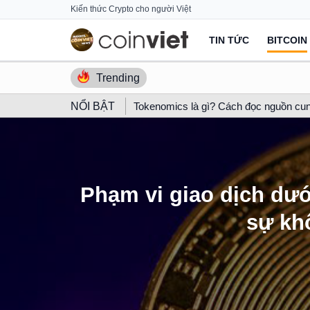
Skip
Kiến thức Crypto cho người Việt
to
TIN TỨC
BITCOIN
content
Trending
NỔI BẬT
Tokenomics là gì? Cách đọc nguồn cun
Phạm vi giao dịch dướ
sự kh