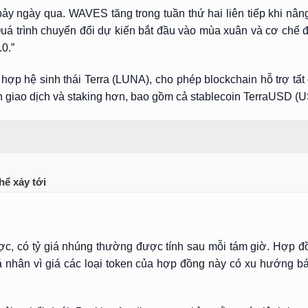
 bảy ngày qua. WAVES tăng trong tuần thứ hai liên tiếp khi nâ
uá trình chuyển đổi dự kiến bắt đầu vào mùa xuân và cơ chế 
0.”
ợp hệ sinh thái Terra (LUNA), cho phép blockchain hỗ trợ tất
 giao dịch và staking hơn, bao gồm cả stablecoin TerraUSD (U
hể xảy tới
c, có tỷ giá nhúng thường được tính sau mỗi tám giờ. Hợp đồ
cá nhân vì giá các loại token của hợp đồng này có xu hướng bá