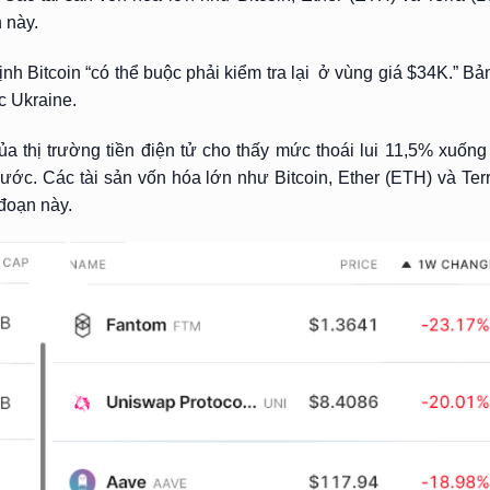
 này.
ịnh Bitcoin “có thể buộc phải kiểm tra lại ở vùng giá $34K.” B
c Ukraine.
a thị trường tiền điện tử cho thấy mức thoái lui 11,5% xuống
ước. Các tài sản vốn hóa lớn như Bitcoin, Ether (ETH) và Ter
đoạn này.