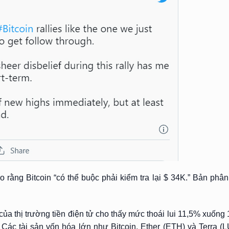
 rằng Bitcoin “có thể buộc phải kiểm tra lại $ 34K.” Bản phân 
ủa thị trường tiền điện tử cho thấy mức thoái lui 11,5% xuống 1
 Các tài sản vốn hóa lớn như Bitcoin, Ether (ETH) và Terra (