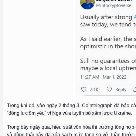
Trong khi đó, vào ngày 2 tháng 3, Cointelegraph đã báo cáo
“động lực ốm yếu” vì Nga vừa tuyên bố xâm lược Ukraine.
Trong bảy ngày qua, hiệu suất vốn hóa thị trường tổng hợp c
và động thái này đã xóa sạch mức tăng so với tuần trước.