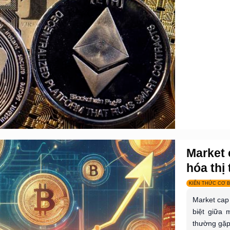
Market 
hóa thị 
KIẾN THỨC CƠ 
Market cap 
biệt giữa 
thường gặp.