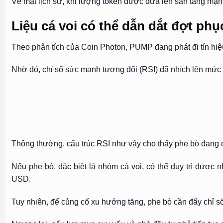
Về mặt lịch sử, khi lượng token được đưa lên sàn tăng mạnh
Liệu cá voi có thể dẫn dắt đợt p
Theo phân tích của Coin Photon, PUMP đang phát đi tín hiệu 
Nhờ đó, chỉ số sức mạnh tương đối (RSI) đã nhích lên mức 43,
Thông thường, cấu trúc RSI như vậy cho thấy phe bò đang dầ
Nếu phe bò, đặc biệt là nhóm cá voi, có thể duy trì được 
USD.
Tuy nhiên, để củng cố xu hướng tăng, phe bò cần đẩy chỉ số 