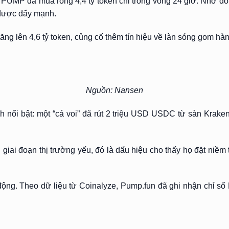
PUMP đã mua ròng 4,4 tỷ token chỉ trong vòng 24 giờ. Nhờ đó, 
 được đẩy mạnh.
g lên 4,6 tỷ token, củng cố thêm tín hiệu về làn sóng gom hàn
Nguồn: Nansen
h nổi bật: một “cá voi” đã rút 2 triệu USD USDC từ sàn Kraken
 giai đoạn thị trường yếu, đó là dấu hiệu cho thấy họ đặt niềm t
động. Theo dữ liệu từ Coinalyze, Pump.fun đã ghi nhận chỉ số 