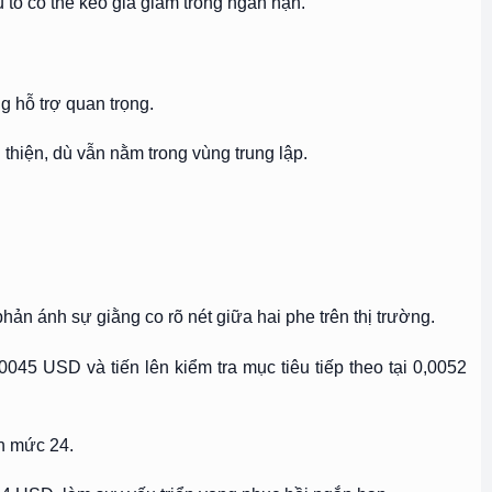
 tố có thể kéo giá giảm trong ngắn hạn.
g hỗ trợ quan trọng.
 thiện, dù vẫn nằm trong vùng trung lập.
ản ánh sự giằng co rõ nét giữa hai phe trên thị trường.
045 USD và tiến lên kiểm tra mục tiêu tiếp theo tại 0,0052
ên mức 24.