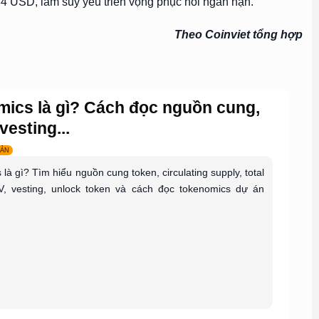
034 USD, làm suy yếu triển vọng phục hồi ngắn hạn.
Theo Coinviet tổng hợp
ics là gì? Cách đọc nguồn cung,
vesting...
BẢN
là gì? Tìm hiểu nguồn cung token, circulating supply, total
V, vesting, unlock token và cách đọc tokenomics dự án