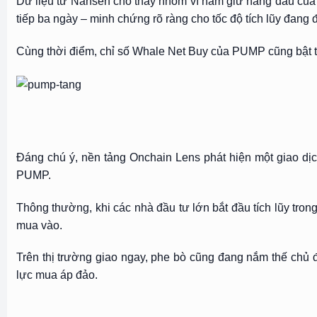
Dữ liệu từ Nansen cho thấy nhóm ví nắm giữ hàng đầu của 
tiếp ba ngày – minh chứng rõ ràng cho tốc độ tích lũy đang
Cùng thời điểm, chỉ số Whale Net Buy của PUMP cũng bật tăn
Đáng chú ý, nền tảng Onchain Lens phát hiện một giao dịc
PUMP.
Thông thường, khi các nhà đầu tư lớn bắt đầu tích lũy trong
mua vào.
Trên thị trường giao ngay, phe bò cũng đang nắm thế chủ 
lực mua áp đảo.