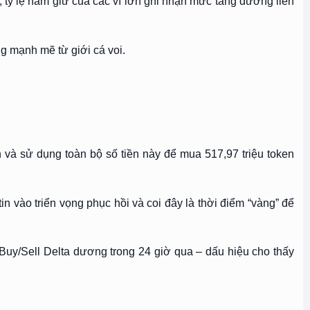
tỷ lệ nắm giữ của các ví lớn ghi nhận mức tăng dương liên
g mạnh mẽ từ giới cá voi.
 và sử dụng toàn bộ số tiền này để mua 517,97 triệu token
in vào triển vọng phục hồi và coi đây là thời điểm “vàng” để
Buy/Sell Delta dương trong 24 giờ qua – dấu hiệu cho thấy