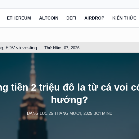
ETHEREUM
ALTCOIN
DEFI
AIRDROP
KIẾN THỨC
g, FDV và vesting
Thứ Năm, 07, 2026
tiền 2 triệu đô la từ cá voi 
hướng?
ĐĂNG LÚC
25 THÁNG MƯỜI, 2025
BỞI
MIND