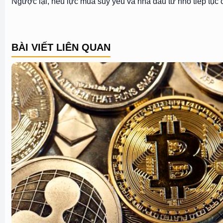
Ngược lại, nếu lực mua suy yếu và nhà đầu tư nhỏ tiếp tục 
BÀI VIẾT LIÊN QUAN