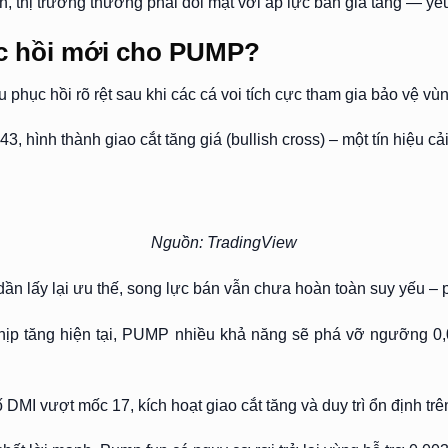
, thị trường thường phải đối mặt với áp lực bán gia tăng — yếu
hục hồi mới cho PUMP?
phục hồi rõ rệt sau khi các cá voi tích cực tham gia bảo vệ vùn
 hình thành giao cắt tăng giá (bullish cross) – một tín hiệu cải
Nguồn: TradingView
n lấy lại ưu thế, song lực bán vẫn chưa hoàn toàn suy yếu – ph
nhịp tăng hiện tại, PUMP nhiều khả năng sẽ phá vỡ ngưỡng 0,0
DMI vượt mốc 17, kích hoạt giao cắt tăng và duy trì ổn định tr