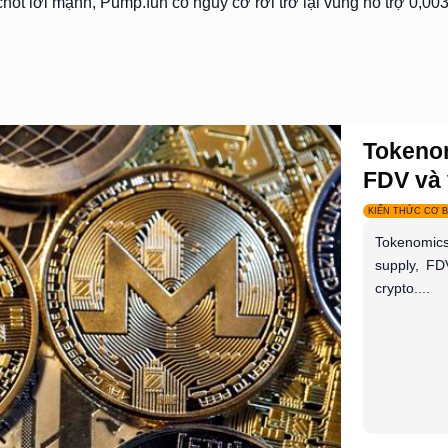
chốt lời mạnh, Pump.fun có nguy cơ rơi trở lại vùng hỗ trợ 0,0
Tokenom
FDV và 
KIẾN THỨC CƠ 
Tokenomics 
supply, FD
crypto....