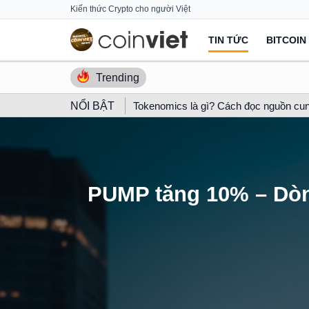
Skip
Kiến thức Crypto cho người Việt
to
TIN TỨC
BITCOIN
content
Trending
NỔI BẬT
Tokenomics là gì? Cách đọc nguồn cun
PUMP tăng 10% – Dòng 