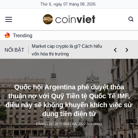
Skip
Thứ 6, ngày 07 tháng 08, 2026
to
content
Trending
Market cap crypto là gì? Cách hiểu
NỔI BẬT
vốn hóa thị trường
Quốc hội Argentina phê duyệt thỏa
thuận nợ với Quỹ Tiền tệ Quốc Tế IMF,
điều này sẽ không khuyến khích việc sử
dụng tiền điện tử
ĐĂNG LÚC
18 THÁNG BA, 2022
BỞI
MIND