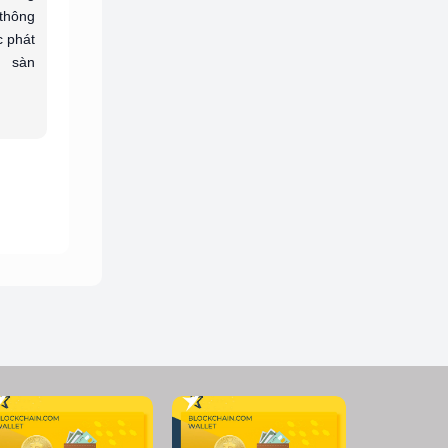
 thông
c phát
 sàn