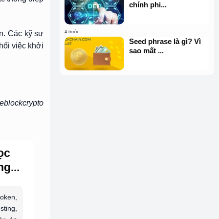
chính phi...
n. Các kỹ sư
4 trước
Seed phrase là gì? Vì
hối việc khởi
sao mất ...
eblockcrypto
ọc
g...
token,
sting,