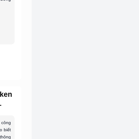
oken
.
 công
o biết
 thông