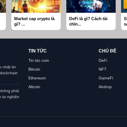
Market cap crypto là
DeFi là gì? Cách tài
S
gì? ...
chín...
s
TIN TỨC
CHỦ ĐỀ
Tin tức coin
DeFi
p nhật tin
Bitcoin
NFT
blockchain
Ethereum
GameFi
Altcoin
Airdrop
 không phải
n tự nghiên