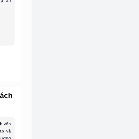
dự án
Cách
nh vốn
cap và
thường