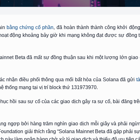
ain
bằng chứng cổ phần
, đã hoàn thành thành công khởi động
 hoạt động khoảng bảy giờ khi mạng không đạt được sự đồng 
ainnet Beta đã mất sự đồng thuận sau khi một lượng lớn giao 
xác nhận điều phối thông qua mối bất hòa của Solana đã gửi
tà
 thống mạng tại vị trí block thứ 131973970.
hục hồi sau sự cố của các giao dịch gây ra sự cố, bài đăng trê
áng ngợp bởi hàng trăm nghìn giao dịch mỗi giây và phải ngừ
Foundation giải thích rằng “Solana Mainnet Beta đã gặp phải sự
ch này làm ngập hàng chờ xử lý giao dịch và thiếu độ ưu tiên c