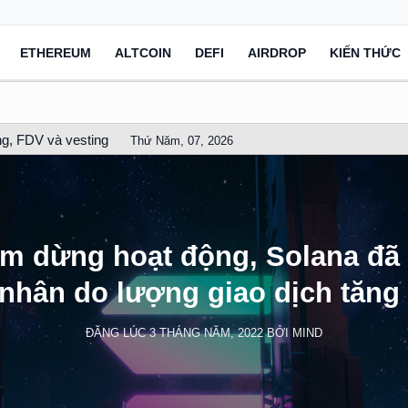
ETHEREUM
ALTCOIN
DEFI
AIRDROP
KIẾN THỨC
g, FDV và vesting
Thứ Năm, 07, 2026
ạm dừng hoạt động, Solana đã 
nhân do lượng giao dịch tăng 
ĐĂNG LÚC
3 THÁNG NĂM, 2022
BỞI
MIND