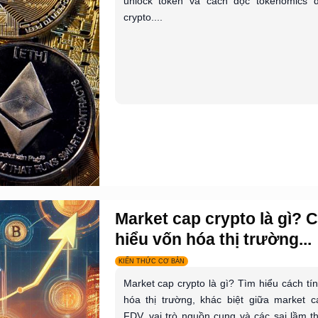
unlock token và cách đọc tokenomics 
crypto....
Market cap crypto là gì? 
hiểu vốn hóa thị trường...
KIẾN THỨC CƠ BẢN
Market cap crypto là gì? Tìm hiểu cách tí
hóa thị trường, khác biệt giữa market 
FDV, vai trò nguồn cung và các sai lầm 