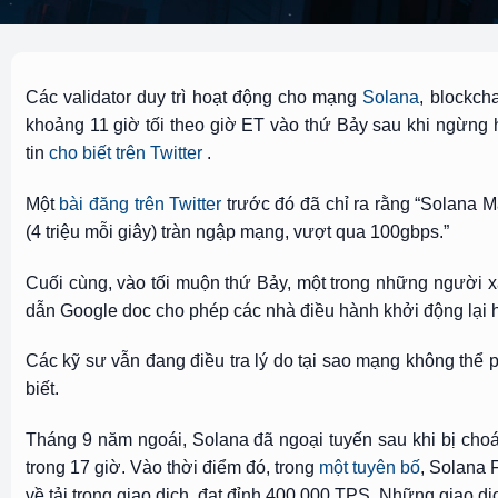
Các validator duy trì hoạt động cho mạng
Solana
, blockch
khoảng 11 giờ tối theo giờ ET vào thứ Bảy sau khi ngừng
tin
cho biết trên Twitter
.
Một
bài đăng trên Twitter
trước đó đã chỉ ra rằng “Solana M
(4 triệu mỗi giây) tràn ngập mạng, vượt qua 100gbps.”
Cuối cùng, vào tối muộn thứ Bảy, một trong những người 
dẫn Google doc cho phép các nhà điều hành khởi động lại hệ
Các kỹ sư vẫn đang điều tra lý do tại sao mạng không thể p
biết.
Tháng 9 năm ngoái, Solana
đã ngoại tuyến
sau khi bị cho
trong 17 giờ. Vào thời điểm đó, trong
một tuyên bố
, Solana 
về tải trọng giao dịch, đạt đỉnh 400.000 TPS. Những giao dị