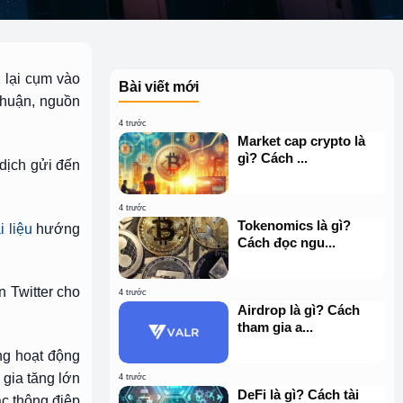
 lại cụm vào
Bài viết mới
thuận, nguồn
4 trước
Market cap crypto là
gì? Cách ...
dịch gửi đến
4 trước
Tokenomics là gì?
i liệu
hướng
Cách đọc ngu...
n Twitter cho
4 trước
Airdrop là gì? Cách
tham gia a...
ng hoạt động
 gia tăng lớn
4 trước
DeFi là gì? Cách tài
ác thông điệp