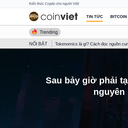
Skip
Kiến thức Crypto cho người Việt
to
TIN TỨC
BITCOIN
content
Trending
NỔI BẬT
Tokenomics là gì? Cách đọc nguồn cun
Sau bảy giờ phải t
nguyên 