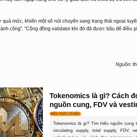
ớ quá mức, khiến một số nút chuyển sang trạng thái ngoại tuyế
ành công”. “Cộng đồng validator khi đó đã được bầu để điều p
Nguồn: th
Tokenomics là gì? Cách đ
nguồn cung, FDV và vestin
KIẾN THỨC CƠ BẢN
Tokenomics là gì? Tìm hiểu nguồn cung 
circulating supply, total supply, FDV, ve