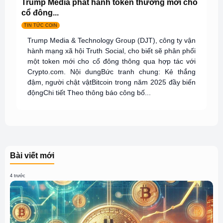
Trump Media phát hành token thưởng mới cho
cổ đông...
TIN TỨC COIN
Trump Media & Technology Group (DJT), công ty vận
hành mạng xã hội Truth Social, cho biết sẽ phân phối
một token mới cho cổ đông thông qua hợp tác với
Crypto.com. Nội dungBức tranh chung: Kẻ thắng
đậm, người chật vậtBitcoin trong năm 2025 đầy biến
độngChi tiết Theo thông báo công bố...
Bài viết mới
4 trước