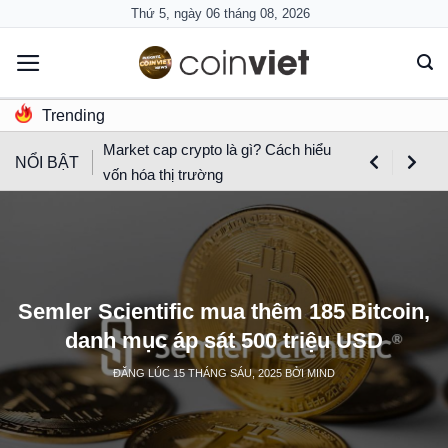
Skip
Thứ 5, ngày 06 tháng 08, 2026
to
content
Trending
Market cap crypto là gì? Cách hiểu
NỔI BẬT
vốn hóa thị trường
Semler Scientific mua thêm 185 Bitcoin,
danh mục áp sát 500 triệu USD
ĐĂNG LÚC
15 THÁNG SÁU, 2025
BỞI
MIND