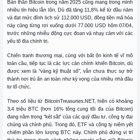
Bản thân Bitcoin trong năm 2025 cũng mang trong mình
nhiều tín hiệu lẫn lộn. Dù đã tăng 11,8% kể từ đầu năm
và đạt mức đỉnh lịch sử 112.000 USD, đồng tiền mã hóa
này cũng từng rơi xuống dưới 77.000 USD hôm 07/04,
trước những nhiễu động cực đoan và nhạy cảm với các
yếu tố địa chính trị.
Chiến tranh thương mại, cùng với bất ổn kinh tế vĩ mô
toàn cầu, tiếp tục là các lực cản chính khiến Bitcoin, dù
được xem là “vàng kỹ thuật số”, vẫn chưa thực sự trở
thành nơi trú ẩn an toàn như kỳ vọng của nhiều nhà đầu
tư tổ chức.
Theo số liệu từ BitcoinTreasuries.NET, hiện có khoảng
3,4 triệu BTC (hơn 16% tổng cung tối đa của Bitcoin)
đang nằm trong “két sắt” của các quỹ đầu tư, công ty đại
chúng và chính phủ. Trong đó, ETF và công ty niêm yết
chiếm phần lớn lượng BTC này. Chính phủ đứng vị trí