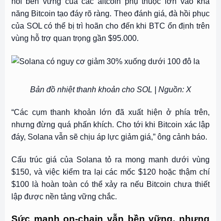
hồi bền vững của các altcoin phụ thuộc lớn vào khả
năng Bitcoin tạo đáy rõ ràng. Theo đánh giá, đà hồi phục
của SOL có thể bị trì hoãn cho đến khi BTC ổn định trên
vùng hỗ trợ quan trọng gần $95.000.
Bản đồ nhiệt thanh khoản cho SOL | Nguồn: X
“Các cụm thanh khoản lớn đã xuất hiện ở phía trên,
nhưng đừng quá phấn khích. Cho tới khi Bitcoin xác lập
đáy, Solana vẫn sẽ chịu áp lực giảm giá,” ông cảnh báo.
Cấu trúc giá của Solana tỏ ra mong manh dưới vùng
$150, và việc kiểm tra lại các mốc $120 hoặc thậm chí
$100 là hoàn toàn có thể xảy ra nếu Bitcoin chưa thiết
lập được nền tảng vững chắc.
Sức mạnh on-chain vẫn bền vững, nhưng