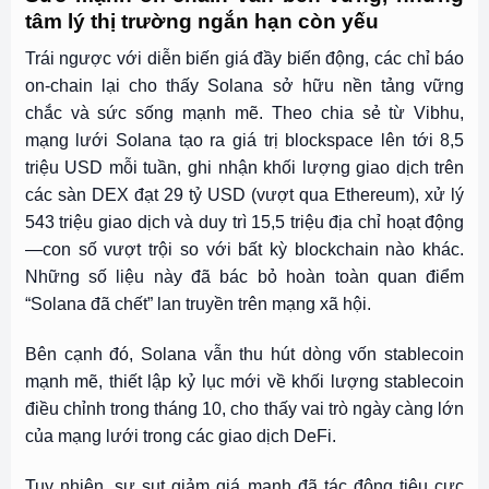
tâm lý thị trường ngắn hạn còn yếu
Trái ngược với diễn biến giá đầy biến động, các chỉ báo
on-chain lại cho thấy Solana sở hữu nền tảng vững
chắc và sức sống mạnh mẽ. Theo chia sẻ từ Vibhu,
mạng lưới Solana tạo ra giá trị blockspace lên tới 8,5
triệu USD mỗi tuần, ghi nhận khối lượng giao dịch trên
các sàn DEX đạt 29 tỷ USD (vượt qua Ethereum), xử lý
543 triệu giao dịch và duy trì 15,5 triệu địa chỉ hoạt động
—con số vượt trội so với bất kỳ blockchain nào khác.
Những số liệu này đã bác bỏ hoàn toàn quan điểm
“Solana đã chết” lan truyền trên mạng xã hội.
Bên cạnh đó, Solana vẫn thu hút dòng vốn stablecoin
mạnh mẽ, thiết lập kỷ lục mới về khối lượng stablecoin
điều chỉnh trong tháng 10, cho thấy vai trò ngày càng lớn
của mạng lưới trong các giao dịch DeFi.
Tuy nhiên, sự sụt giảm giá mạnh đã tác động tiêu cực