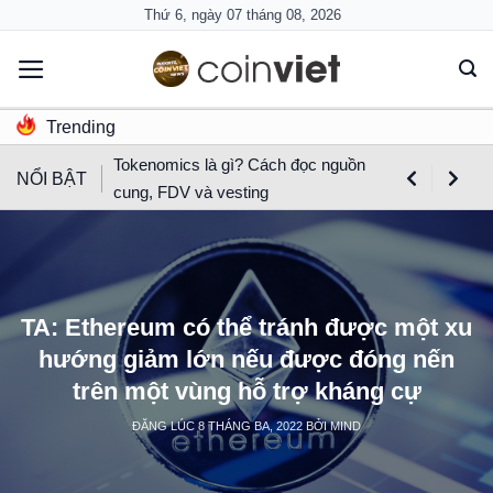
Skip
Thứ 6, ngày 07 tháng 08, 2026
to
content
Trending
Tokenomics là gì? Cách đọc nguồn
NỔI BẬT
cung, FDV và vesting
TA: Ethereum có thể tránh được một xu
hướng giảm lớn nếu được đóng nến
trên một vùng hỗ trợ kháng cự
ĐĂNG LÚC
8 THÁNG BA, 2022
BỞI
MIND