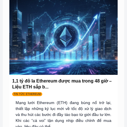
1,1 tỷ đô la Ethereum được mua trong 48 giờ –
Liệu ETH sắp b...
TIN TỨC ETHEREUM
Mạng lưới Ethereum (ETH) đang bùng nổ trở lại,
thiết lập những kỷ lục mới về tốc độ xử lý giao dịch
và thu hút các bước đi đầy táo bạo từ giới đầu tư lớn.
Khi các “cá voi” tận dụng nhịp điều chỉnh để mua
vào, liệu đây có thể...