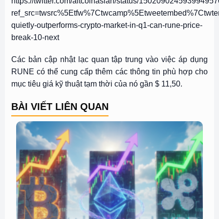
https://twitter.com/altcoinasian/status/15020902459399495
ref_src=twsrc%5Etfw%7Ctwcamp%5Etweetembed%7Ctwt
quietly-outperforms-crypto-market-in-q1-can-rune-price-
break-10-next
Các bản cập nhật lạc quan tập trung vào việc áp dụng
RUNE có thể cung cấp thêm các thông tin phù hợp cho
mục tiêu giá kỹ thuật tạm thời của nó gần $ 11,50.
BÀI VIẾT LIÊN QUAN