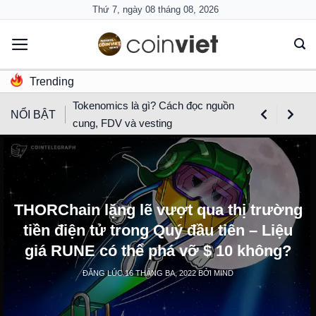
Skip
Thứ 7, ngày 08 tháng 08, 2026
to
content
Trending
Tokenomics là gì? Cách đọc nguồn
NỔI BẬT
cung, FDV và vesting
THORChain lặng lẽ vượt qua thị trường
tiền điện tử trong Quý đầu tiên – Liệu
giá RUNE có thể phá vỡ $ 10 không?
ĐĂNG LÚC
16 THÁNG BA, 2022
BỞI
MIND