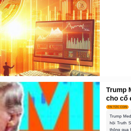
Trump M
cho cổ 
TIN TỨC COIN
Trump Medi
hội Truth 
thông qua 