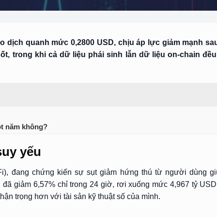
ao dịch quanh mức 0,2800 USD, chịu áp lực giảm mạnh sau
, trong khi cả dữ liệu phái sinh lẫn dữ liệu on-chain đề
một năm không?
suy yếu
Fi), đang chứng kiến sự sụt giảm hứng thú từ người dùng giữ
on đã giảm 6,57% chỉ trong 24 giờ, rơi xuống mức 4,967 tỷ US
hận trọng hơn với tài sản kỹ thuật số của mình.