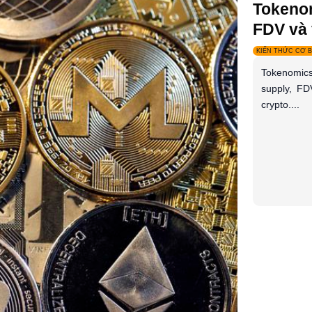
Tokenom
FDV và 
KIẾN THỨC CƠ 
Tokenomics 
supply, FD
crypto....