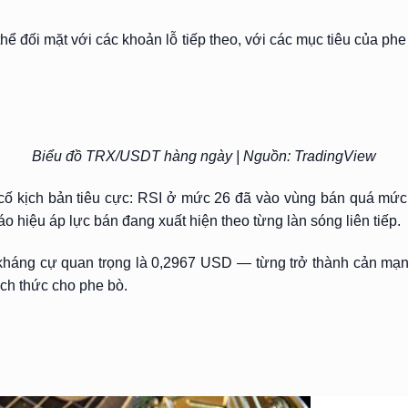
thể đối mặt với các khoản lỗ tiếp theo, với các mục tiêu của p
Biểu đồ TRX/USDT hàng ngày | Nguồn: TradingView
ố kịch bản tiêu cực: RSI ở mức 26 đã vào vùng bán quá mức 
o hiệu áp lực bán đang xuất hiện theo từng làn sóng liên tiếp.
kháng cự quan trọng là 0,2967 USD — từng trở thành cản m
ách thức cho phe bò.