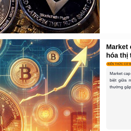
Market 
hóa thị 
KIẾN THỨC CƠ 
Market cap 
biệt giữa 
thường gặp.