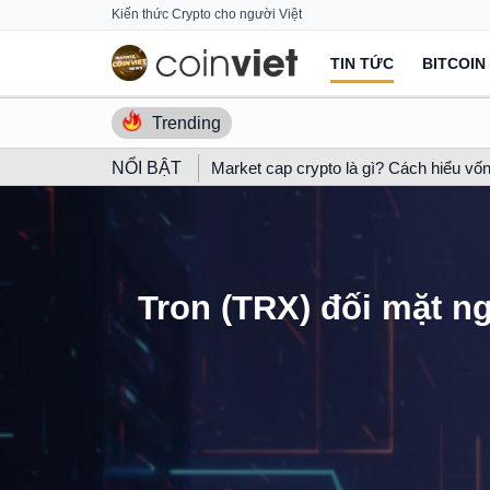
Skip
Kiến thức Crypto cho người Việt
to
TIN TỨC
BITCOIN
content
Trending
NỔI BẬT
Market cap crypto là gì? Cách hiểu vốn
Tron (TRX) đối mặt n