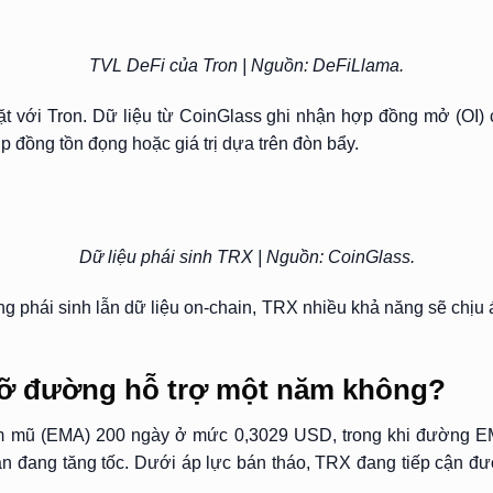
TVL DeFi của Tron | Nguồn: DeFiLlama.
dặt với Tron. Dữ liệu từ CoinGlass ghi nhận hợp đồng mở (OI)
 đồng tồn đọng hoặc giá trị dựa trên đòn bẩy.
Dữ liệu phái sinh TRX | Nguồn: CoinGlass.
g phái sinh lẫn dữ liệu on-chain, TRX nhiều khả năng sẽ chịu á
 vỡ đường hỗ trợ một năm không?
àm mũ (EMA) 200 ngày ở mức 0,3029 USD, trong khi đường 
ạn đang tăng tốc. Dưới áp lực bán tháo, TRX đang tiếp cận đư