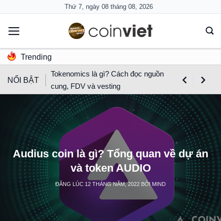
Skip
Thứ 7, ngày 08 tháng 08, 2026
to
content
Trending
Tokenomics là gì? Cách đọc nguồn
NỔI BẬT
cung, FDV và vesting
Audius coin là gì? Tổng quan về dự án
và token AUDIO
ĐĂNG LÚC
12 THÁNG NĂM, 2022
BỞI
MIND