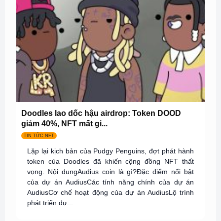
Doodles lao dốc hậu airdrop: Token DOOD
giảm 40%, NFT mất gi...
TIN TỨC NFT
Lặp lại kịch bản của Pudgy Penguins, đợt phát hành
token của Doodles đã khiến cộng đồng NFT thất
vọng. Nội dungAudius coin là gì?Đặc điểm nổi bật
của dự án AudiusCác tính năng chính của dự án
AudiusCơ chế hoạt động của dự án AudiusLộ trình
phát triển dự...