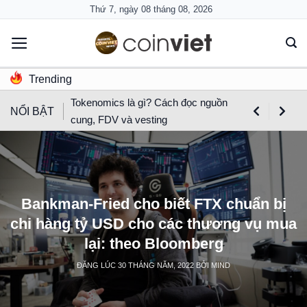
Skip
Thứ 7, ngày 08 tháng 08, 2026
to
content
Trending
Tokenomics là gì? Cách đọc nguồn
NỔI BẬT
cung, FDV và vesting
Bankman-Fried cho biết FTX chuẩn bị
chi hàng tỷ USD cho các thương vụ mua
lại: theo Bloomberg
ĐĂNG LÚC
30 THÁNG NĂM, 2022
BỞI
MIND