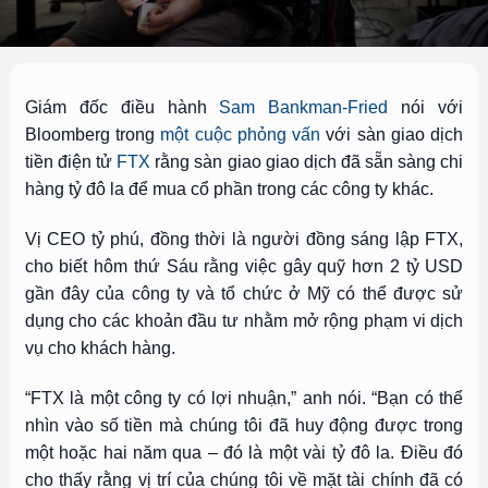
Giám đốc điều hành
Sam Bankman-Fried
nói với
Bloomberg
trong
một cuộc phỏng vấn
với sàn giao dịch
tiền điện tử
FTX
rằng sàn giao giao dịch đã sẵn sàng chi
hàng tỷ đô la để mua cổ phần trong các công ty khác.
Vị CEO tỷ phú, đồng thời là người đồng sáng lập FTX,
cho biết hôm thứ Sáu rằng việc gây quỹ hơn 2 tỷ USD
gần đây của công ty và tổ chức ở Mỹ có thể được sử
dụng cho các khoản đầu tư nhằm mở rộng phạm vi dịch
vụ cho khách hàng.
“FTX là một công ty có lợi nhuận,” anh nói. “Bạn có thể
nhìn vào số tiền mà chúng tôi đã huy động được trong
một hoặc hai năm qua – đó là một vài tỷ đô la. Điều đó
cho thấy rằng vị trí của chúng tôi về mặt tài chính đã có