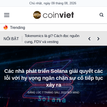
Skip
Chủ nhật, ngày 09 tháng 08, 2026
to
content
Trending
Tokenomics là gì? Cách đọc nguồn
NỔI BẬT
cung, FDV và vesting
Các nhà phát triển Solana giải quyết các
lỗi với hy vọng ngăn chặn sự cố tiếp tục
xảy ra
ĐĂNG LÚC
7 THÁNG SÁU, 2022
BỞI
MIND