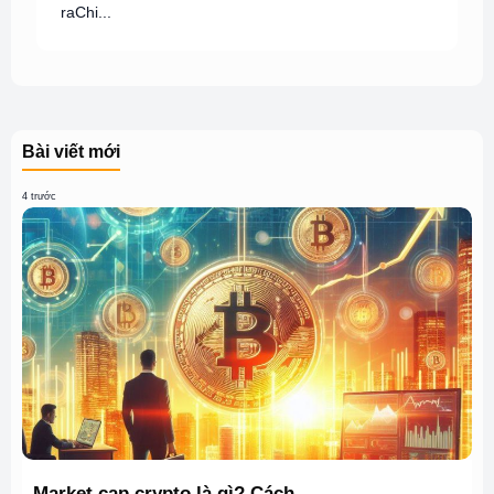
raChi...
Bài viết mới
4 trước
Market cap crypto là gì? Cách ...