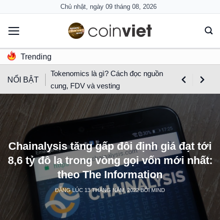
Skip
Chủ nhật, ngày 09 tháng 08, 2026
to
content
Trending
Tokenomics là gì? Cách đọc nguồn
NỔI BẬT
cung, FDV và vesting
Chainalysis tăng gấp đôi định giá đạt tới
8,6 tỷ đô la trong vòng gọi vốn mới nhất:
theo The Information
ĐĂNG LÚC
13 THÁNG NĂM, 2022
BỞI
MIND