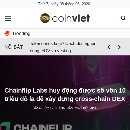
Skip
Thứ 7, ngày 08 tháng 08, 2026
to
content
Trending
Tokenomics là gì? Cách đọc nguồn
NỔI BẬT
cung, FDV và vesting
Chainflip Labs huy động được số vốn 10
triệu đô la để xây dựng cross-chain DEX
ĐĂNG LÚC
12 THÁNG NĂM, 2022
BỞI
MIND