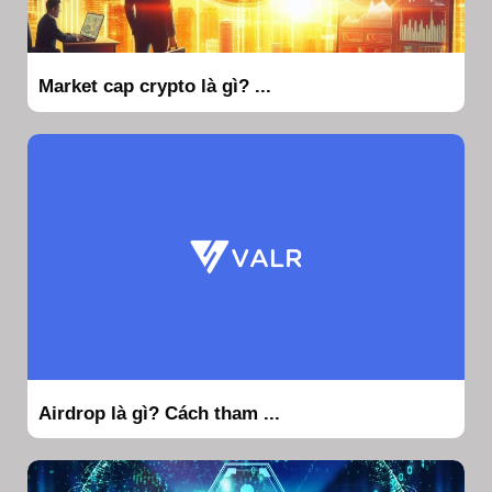
Market cap crypto là gì? ...
Airdrop là gì? Cách tham ...