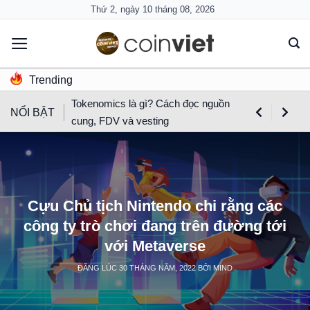
Skip
Thứ 2, ngày 10 tháng 08, 2026
to
content
Trending
Tokenomics là gì? Cách đọc nguồn
NỔI BẬT
cung, FDV và vesting
Cựu Chủ tịch Nintendo chi rằng các
công ty trò chơi đang trên đường tới
với Metaverse
ĐĂNG LÚC
30 THÁNG NĂM, 2022
BỞI
MIND