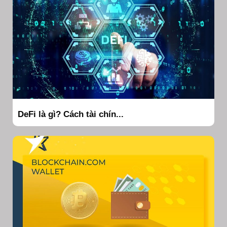
DeFi là gì? Cách tài chín...