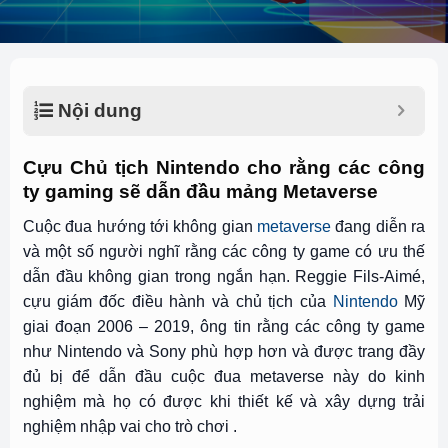
Nội dung
Cựu Chủ tịch Nintendo cho rằng các công
ty gaming sẽ dẫn đầu mảng Metaverse
Cuộc đua hướng tới không gian
metaverse
đang diễn ra
và một số người nghĩ rằng các công ty game có ưu thế
dẫn đầu không gian trong ngắn hạn. Reggie Fils-Aimé,
cựu giám đốc điều hành và chủ tịch của
Nintendo
Mỹ
giai đoạn 2006 – 2019, ông tin rằng các công ty game
như Nintendo và Sony phù hợp hơn và được trang đầy
đủ bị để dẫn đầu cuộc đua metaverse này do kinh
nghiệm mà họ có được khi thiết kế và xây dựng trải
nghiệm nhập vai cho trò chơi .