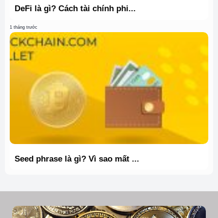
DeFi là gì? Cách tài chính phi...
1 tháng trước
Seed phrase là gì? Vì sao mất ...