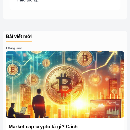
Theo thông...
Bài viết mới
1 tháng trước
Market cap crypto là gì? Cách ...