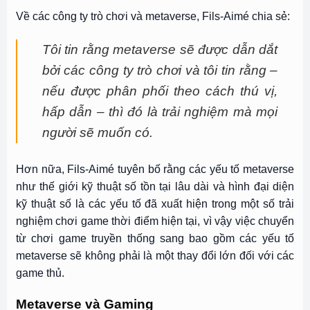
Về các công ty trò chơi và metaverse, Fils-Aimé chia sẻ:
Tôi tin rằng metaverse sẽ được dẫn dắt
bởi các công ty trò chơi và tôi tin rằng –
nếu được phân phối theo cách thú vị,
hấp dẫn – thì đó là trải nghiệm mà mọi
người sẽ muốn có.
Hơn nữa, Fils-Aimé tuyên bố rằng các yếu tố metaverse
như thế giới kỹ thuật số tồn tại lâu dài và hình đại diện
kỹ thuật số là các yếu tố đã xuất hiện trong một số trải
nghiệm chơi game thời điểm hiện tại, vì vậy việc chuyển
từ chơi game truyền thống sang bao gồm các yếu tố
metaverse sẽ không phải là một thay đổi lớn đối với các
game thủ.
Metaverse và Gaming