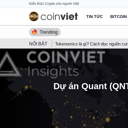
Skip
Kiến thức Crypto cho người Việt
to
TIN TỨC
BITCOIN
content
Trending
NỔI BẬT
Tokenomics là gì? Cách đọc nguồn cun
Dự án Quant (QNT