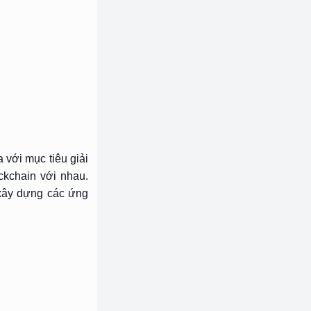
 với mục tiêu giải
ckchain với nhau.
c xây dựng các ứng