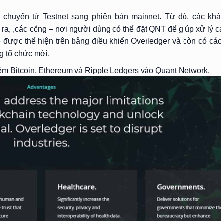
 chuyển từ Testnet sang phiên bản mainnet. Từ đó, các kh
ài ra, ,các cổng – nơi người dùng có thể đặt QNT để giúp xử lý c
được thể hiện trên bảng điều khiển Overledger và còn có các
g tổ chức mới.
êm Bitcoin, Ethereum và Ripple Ledgers vào Quant Network.