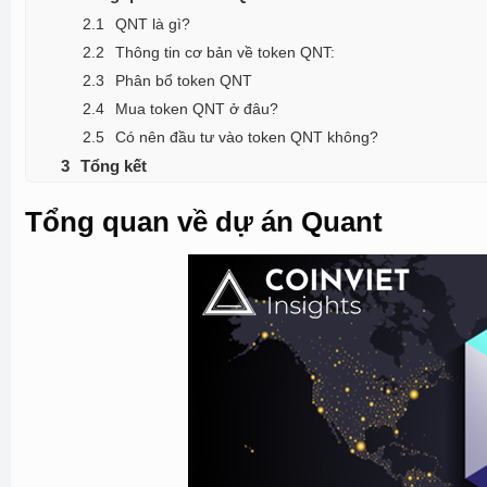
QNT là gì?
Thông tin cơ bản về token QNT:
Phân bổ token QNT
Mua token QNT ở đâu?
Có nên đầu tư vào token QNT không?
Tổng kết
Tổng quan về dự án Quant