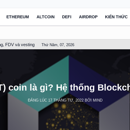
ETHEREUM
ALTCOIN
DEFI
AIRDROP
KIẾN THỨC
g, FDV và vesting
Thứ Năm, 07, 2026
) coin là gì? Hệ thống Blockch
ĐĂNG LÚC
17 THÁNG TƯ, 2022
BỞI
MIND