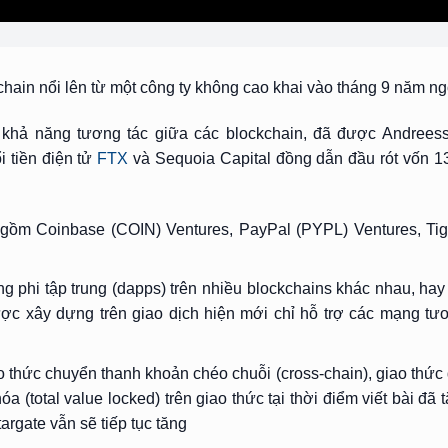
chain nổi lên từ một công ty không cao khai vào tháng 9 năm ng
ề khả năng tương tác giữa các blockchain, đã được Andrees
i tiền điện tử
FTX
và Sequoia Capital đồng dẫn đầu rót vốn 135
gồm Coinbase (COIN) Ventures, PayPal (PYPL) Ventures, Tig
 phi tập trung (dapps) trên nhiều blockchains khác nhau, hay 
ược xây dựng trên giao dịch hiện mới chỉ hỗ trợ các mạng tươ
ao thức chuyển thanh khoản chéo chuỗi (cross-chain), giao thức
hóa (total value locked) trên giao thức tại thời điểm viết bài đã
rgate vẫn sẽ tiếp tục tăng