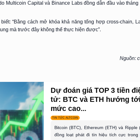
o Multicoin Capital và Binance Labs đồng dẫn đầu vào tháng
o biết: “Bằng cách mở khóa khả năng tổng hợp cross-chain, L
rung mà trước đây không thể thực hiện được”.
Nguồn: 
Dự đoán giá TOP 3 tiền đi
tử: BTC và ETH hướng tớ
mức cao...
TIN TỨC ALTCOIN
Bitcoin (BTC), Ethereum (ETH) và Ripple
đồng loạt phát đi tín hiệu tích cực trong