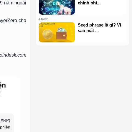
 9 năm ngoái
chính phi...
4 trước
ayerZero cho
Seed phrase là gì? Vì
sao mất ...
coindesk.com
ện
i
 (XRP)
 phiên