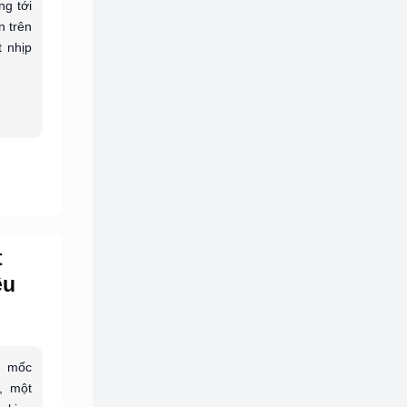
ng tới
n trên
 nhịp
t
ệu
t mốc
, một