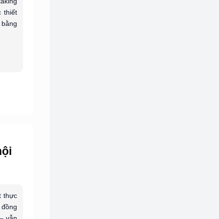
aking
 thiết
 bằng
hội
t thực
c đồng
 – vẫn