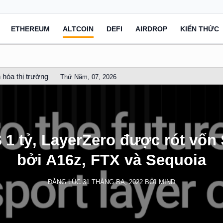
ETHEREUM
ALTCOIN
DEFI
AIRDROP
KIẾN THỨC
 hóa thị trường
Thứ Năm, 07, 2026
1 tỷ, LayerZero được rót vốn
bởi A16z, FTX và Sequoia
ĐĂNG LÚC
31 THÁNG BA, 2022
BỞI
MIND