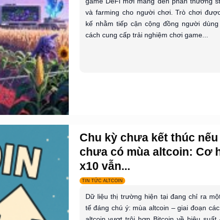
game DeFi mới mang đến phần thưởng st
và farming cho người chơi. Trò chơi được
kế nhằm tiếp cận cộng đồng người dùng
cách cung cấp trải nghiệm chơi game...
Chu kỳ chưa kết thúc nếu
chưa có mùa altcoin: Cơ 
x10 vẫn...
TIN TỨC ALTCOIN
Dữ liệu thị trường hiện tại đang chỉ ra mộ
tế đáng chú ý: mùa altcoin – giai đoạn cá
altcoin vượt trội hơn Bitcoin về hiệu suất