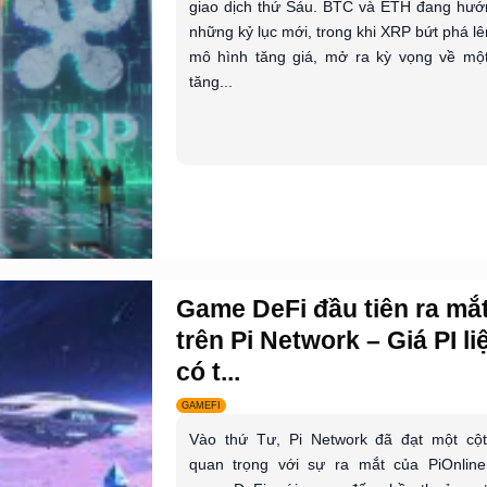
giao dịch thứ Sáu. BTC và ETH đang hướ
những kỷ lục mới, trong khi XRP bứt phá lê
mô hình tăng giá, mở ra kỳ vọng về một
tăng...
Game DeFi đầu tiên ra mắ
trên Pi Network – Giá PI li
có t...
GAMEFI
Vào thứ Tư, Pi Network đã đạt một cộ
quan trọng với sự ra mắt của PiOnline