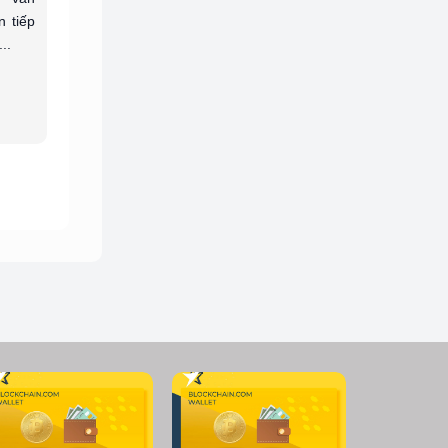
n tiếp
..