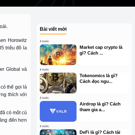
oái.
Bài viết mới
sen Horowitz
4 trước
Market cap crypto là
 triệu đô la
gì? Cách ...
er Global và
4 trước
Tokenomics là gì?
Cách đọc ngu...
có thể gọi là
ng thích với
4 trước
Airdrop là gì? Cách
tham gia a...
 đã có một cú
 tăng đến hơn
4 trước
DeFi là gì? Cách tài