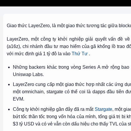
Giao thức LayerZero, là một giao thức tương tác giữa block
LayerZero, một công ty khởi nghiệp giải quyết vấn đề v
(a16z), chi nhánh đầu tư mạo hiểm của gã khổng lồ trao đổ
với mức định giá 1 tỷ đô la vào
Thứ Tư
.
Những backers khác trong vòng Series A mở rộng bao 
Uniswap Labs.
LayerZero cung cấp một giao thức hợp nhất các ứng dụng
một omnichain, stargate có thể coi là dapps đầu tiên đ
EVM.
Công ty khởi nghiệp gần đây đã ra mắt
Stargate
, một gi
bứt tốc thần tốc trong vốn hóa của mình, tổng giá trị bị k
$3 tỷ USD và có vẻ vẫn còn dấu hiệu cho thấy TVL của sta