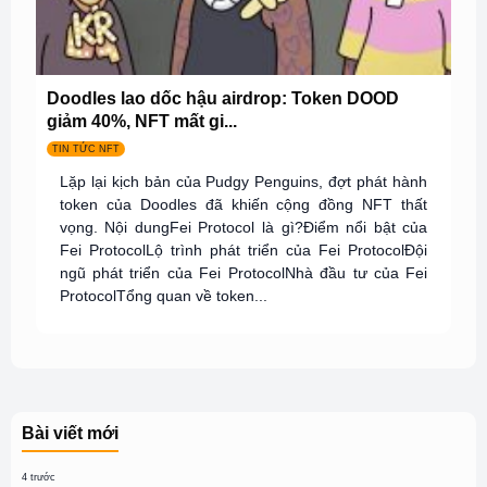
Doodles lao dốc hậu airdrop: Token DOOD
giảm 40%, NFT mất gi...
TIN TỨC NFT
Lặp lại kịch bản của Pudgy Penguins, đợt phát hành
token của Doodles đã khiến cộng đồng NFT thất
vọng. Nội dungFei Protocol là gì?Điểm nổi bật của
Fei ProtocolLộ trình phát triển của Fei ProtocolĐội
ngũ phát triển của Fei ProtocolNhà đầu tư của Fei
ProtocolTổng quan về token...
Bài viết mới
4 trước