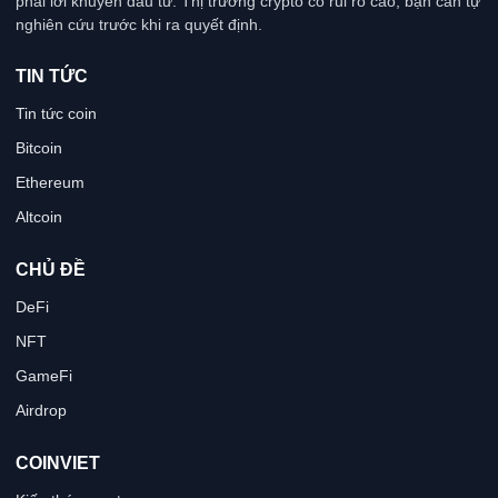
phải lời khuyên đầu tư. Thị trường crypto có rủi ro cao, bạn cần tự
nghiên cứu trước khi ra quyết định.
TIN TỨC
Tin tức coin
Bitcoin
Ethereum
Altcoin
CHỦ ĐỀ
DeFi
NFT
GameFi
Airdrop
COINVIET