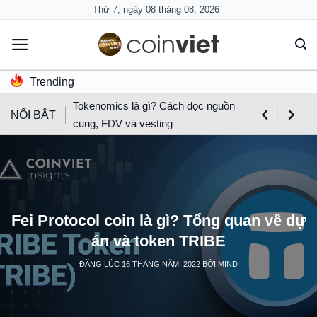
Skip
Thứ 7, ngày 08 tháng 08, 2026
to
content
Trending
Tokenomics là gì? Cách đọc nguồn
NỔI BẬT
cung, FDV và vesting
Fei Protocol coin là gì? Tổng quan về dự
án và token TRIBE
ĐĂNG LÚC
16 THÁNG NĂM, 2022
BỞI
MIND