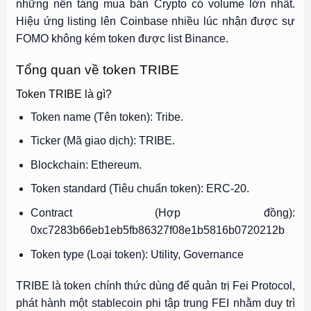
những nền tảng mua bán Crypto có volume lớn nhất.
Hiệu ứng listing lên Coinbase nhiều lúc nhận được sự
FOMO không kém token được list Binance.
Tổng quan về token TRIBE
Token TRIBE là gì?
Token name (Tên token): Tribe.
Ticker (Mã giao dịch): TRIBE.
Blockchain: Ethereum.
Token standard (Tiêu chuẩn token): ERC-20.
Contract (Hợp đồng):
0xc7283b66eb1eb5fb86327f08e1b5816b0720212b
Token type (Loại token): Utility, Governance
TRIBE là token chính thức dùng để quản trị Fei Protocol,
phát hành một stablecoin phi tập trung FEI nhằm duy trì